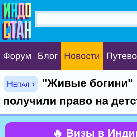
Форум
Блог
Новости
Путево
"Живые богини"
Непал ›
получили право на детс
🔥 Визы в Инд