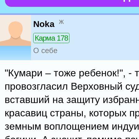
ж
Noka
Карма 178
О себе
"Кумари – тоже ребенок!", -
провозгласил Верховный су
вставший на защиту избран
красавиц страны, которых п
земным воплощением индуи