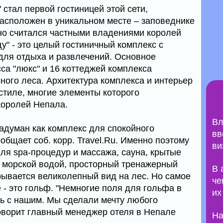
 стал первой гостиницей этой сети,
асположен в уникальном месте – заповеднике
но считался частными владениями королей
ду" - это целый гостиничный комплекс с
для отдыха и развлечений. Основное
са "люкс" и 16 коттеджей комплекса
ого леса. Архитектура комплекса и интерьер
тиле, многие элементы которого
королей Непала.
Вл
задуман как комплекс для спокойного
вв
общает соб. корр. Travel.Ru. Именно поэтому
ви
ля spa-процедур и массажа, сауна, крытые
 морской водой, просторный тренажерный
В 
крывается великолепный вид на лес. Но самое
че
 - это гольф. "Немногие поля для гольфа в
их
ь с нашим. Мы сделали мечту любого
говорит главный менеджер отеля в Непале
На