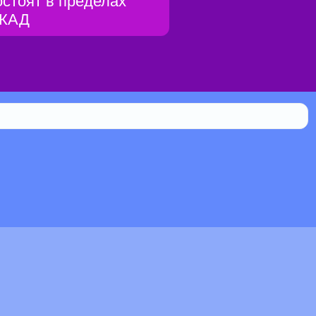
остоят в пределах
КАД
Библиотека
0.105% мистической силы