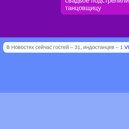
свадьбе подстрелили
танцовщицу
В Новостях сейчас гостей – 31, индостанцев – 1
Vi
© 2005–2026 Индостан.гуру
18+
Пол