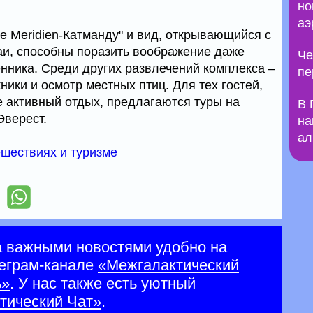
но
аэ
e Meridien-Катманду" и вид, открывающийся с
и, способны поразить воображение даже
Че
нника. Среди других развлечений комплекса –
пе
ники и осмотр местных птиц. Для тех гостей,
 активный отдых, предлагаются туры на
В 
Эверест.
на
ал
ешествиях и туризме
а важными новостями удобно на
еграм-канале
«Межгалактический
ь»
. У нас также есть уютный
тический Чат»
.