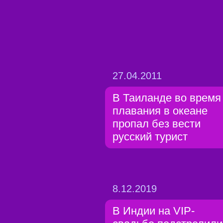
27.04.2011
В Таиланде во время
плавания в океане
пропал без вести
русский турист
8.12.2019
В Индии на VIP-