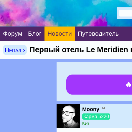
Форум
Блог
Новости
Путеводитель
Первый отель Le Meridien 
Непал ›

м
Moony
Карма 5220
Кэп