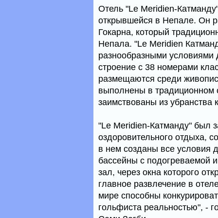
Отель "Le Meridien-Катманду"
открывшейся в Непале. Он р
Гокарна, который традицион
Непала. "Le Meridien Катман
разнообразными условиями 
строение с 38 номерами клас
размещаются среди живописн
выполнены в традиционном с
заимствованы из убранства 
"Le Meridien-Катманду" был 
оздоровительного отдыха, со
в нем созданы все условия д
бассейны с подогреваемой и
зал, через окна которого от
главное развлечение в отеле
мире способны конкурироват
гольфиста реальностью", - 