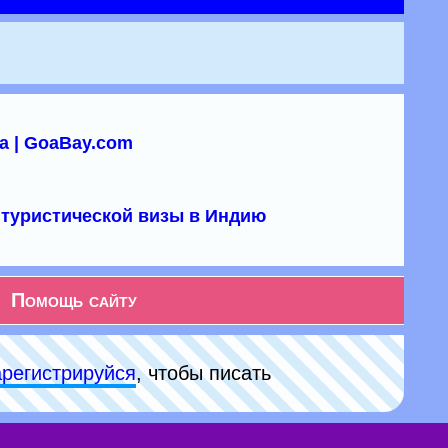
а | GoaBay.com
туристической визы в Индию
Помощь сайту
арeгиcтpируйся
, чтобы писать