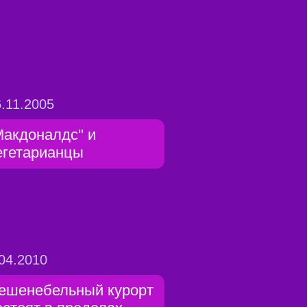
.11.2005
Макдоналдс" и
егетарианцы
04.2010
ешенебельный курорт