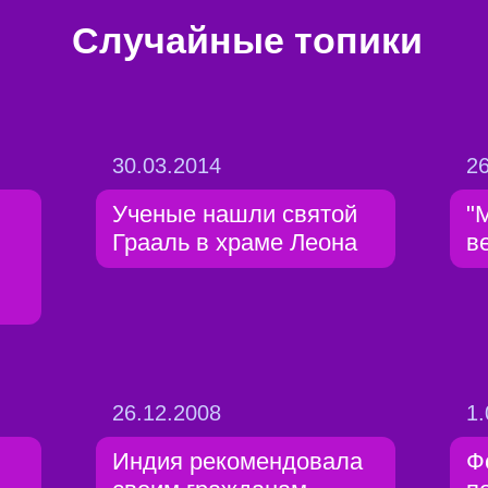
Случайные топики
30.03.2014
26
Ученые нашли святой
"
Грааль в храме Леона
в
26.12.2008
1.
Индия рекомендовала
Ф