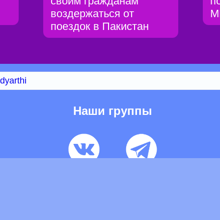
своим гражданам
п
воздержаться от
М
поездок в Пакистан
dyarthi
Наши группы
ьзовательское соглашение
Pеклaма
Контакты