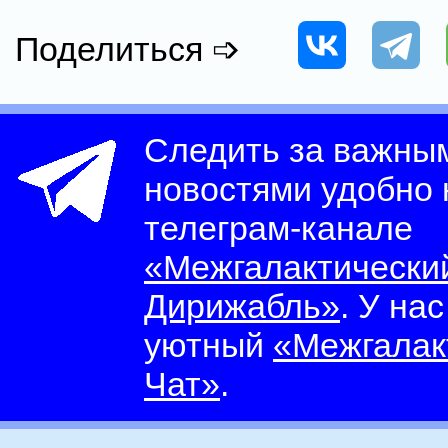
Поделиться ➩
Следить за важны
новостями удобно
телеграм-канале
«Межгалактически
Дирижабль»
. У на
уютный
«Межгалак
Чат»
.