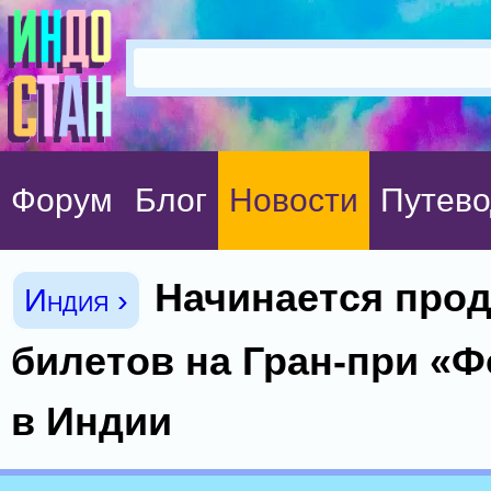
Форум
Блог
Новости
Путево
Начинается про
Индия ›
билетов на Гран-при «
в Индии