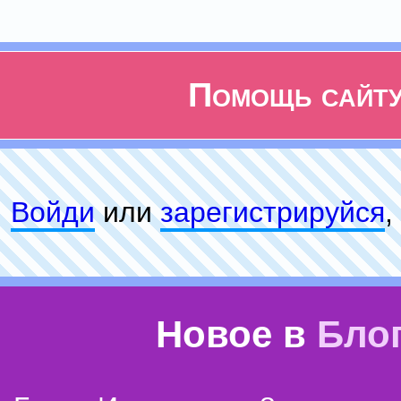
Помощь сайт
Войди
или
зарeгиcтpируйся
,
Новое в
Бло