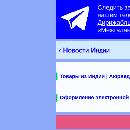
Следить з
нашем тел
Дирижабл
«Межгалак
‹ Новости Индии
Товары из Индии | Аюрвед
Оформление электронной 