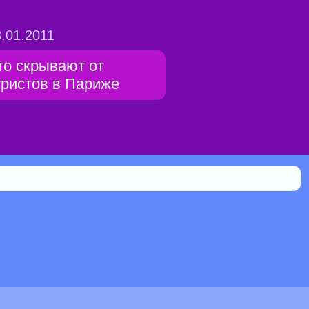
.01.2011
то скрывают от
уристов в Париже