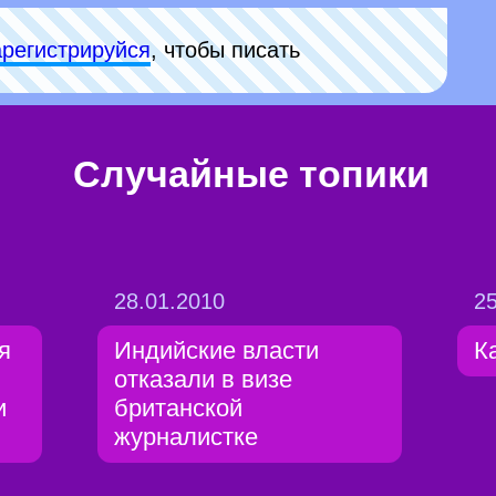
арeгиcтpируйся
, чтобы писать
Случайные топики
28.01.2010
25
я
Индийские власти
К
отказали в визе
и
британской
журналистке