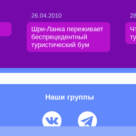
26.04.2010
28
Шри-Ланка переживает
Ч
беспрецедентный
т
туристический бум
Наши группы