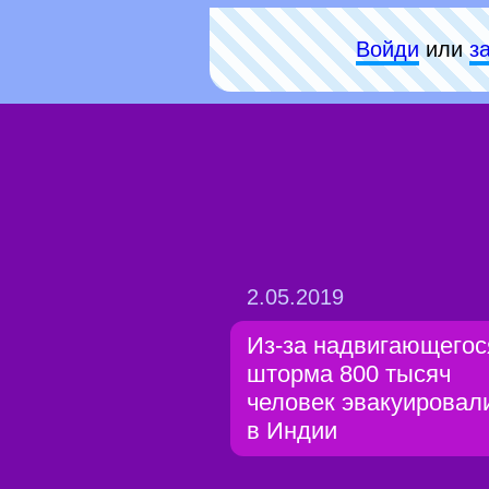
Войди
или
з
2.05.2019
Из-за надвигающегос
шторма 800 тысяч
человек эвакуировал
в Индии