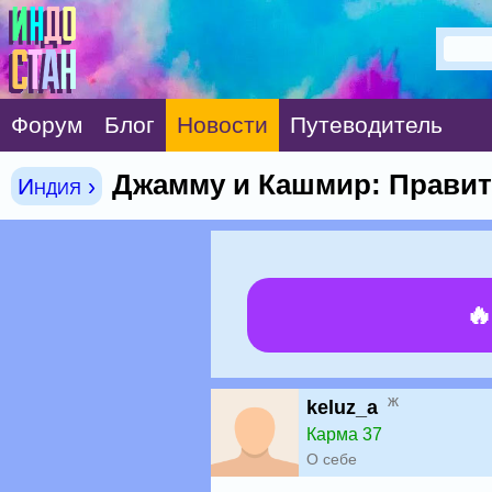
Форум
Блог
Новости
Путеводитель
Джамму и Кашмир: Правит
Индия ›

ж
keluz_a
Карма 37
О себе