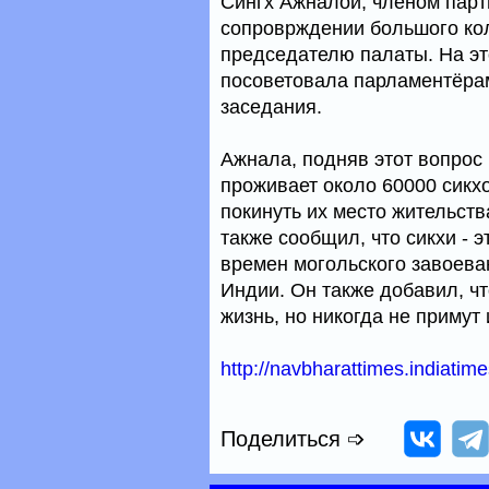
Сингх Ажналой, членом парт
сопроврждении большого кол
председателю палаты. На эт
посоветовала парламентёрам
заседания.
Ажнала, подняв этот вопрос 
проживает около 60000 сикхо
покинуть их место жительств
также сообщил, что сикхи - э
времен могольского завоева
Индии. Он также добавил, ч
жизнь, но никогда не примут
http://navbharattimes.indiati
Поделиться ➩