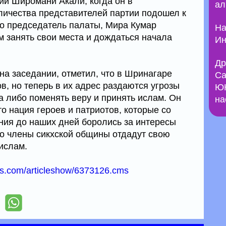
ии Широмани Акали, когда он в
ал
ичества представителей партии подошел к
о председатель палаты, Мира Кумар
На
 занять свои места и дождаться начала
Ин
Др
на заседании, отметил, что в Шринагаре
Са
в, но теперь в их адрес раздаются угрозы
ЮН
а либо поменять веру и принять ислам. Он
на
то нация героев и патриотов, которые со
ния до наших дней боролись за интересы
то члены сикхской общины отдадут свою
 ислам.
mes.com/articleshow/6373126.cms