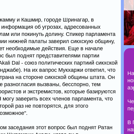
Джамму и Кашмир, городе Шринагар, в
 информация об угрозах, адресованных
слам или покинуть долину. Спикер парламента
ии нижней палаты заверил сикхскую общину,
ет необходимые действия. Еще в начале
ос был поднят представителями партии
kali Dal - союз политических партиий сикхской
джабе). На их вапрос Мукхаржи ответил, что
На
страна на стороне сикхской общины штата. Он
но
е разногласия вызваны, бесспорно, тем
аэ
ористов и экстремистов, которые базируются
Я могу заверить всех членов парламента, что
Че
торой раз не повторятся, для этого
пе
возможное".
В 
лом заседания этот вопрос был поднят Ратан
на