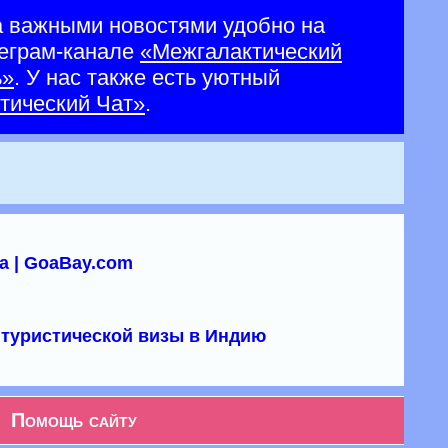
а важными новостями удобно на
еграм-канале
«Межгалактический
ь»
. У нас также есть уютный
тический Чат»
.
а | GoaBay.com
туристической визы в Индию
Помощь сайту