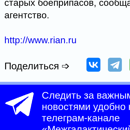
старых боеприпасов, сообщ
агентство.
http://www.rian.ru
Поделиться ➩
Следить за важны
новостями удобно
телеграм-канале
«Межгалактически