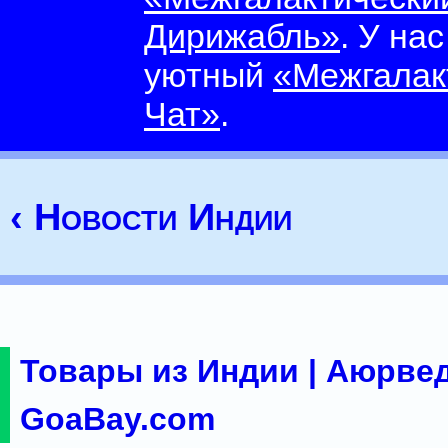
Дирижабль»
. У на
уютный
«Межгалак
Чат»
.
‹ Новости Индии
Товары из Индии | Аюрвед
GoaBay.com