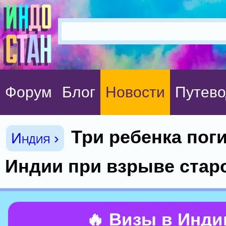
Форум
Блог
Новости
Путево
Три ребенка пог
Индия ›
Индии при взрыве стар
🔥 Визы в Инд