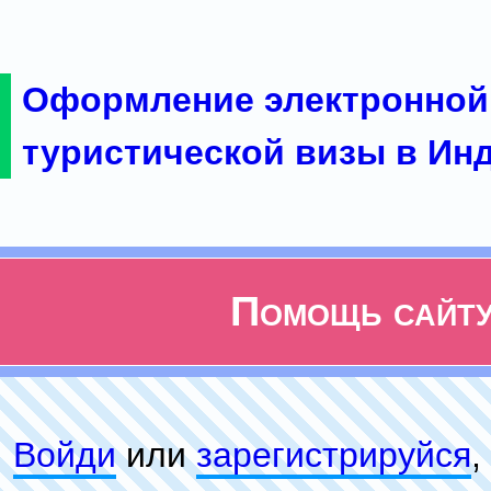
Оформление электронной
туристической визы в Ин
Помощь сайт
Войди
или
зарeгиcтpируйся
,