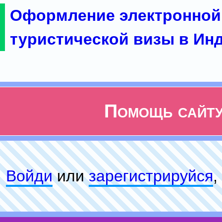
Оформление электронной
туристической визы в Ин
Помощь сайт
Войди
или
зарeгиcтpируйся
,