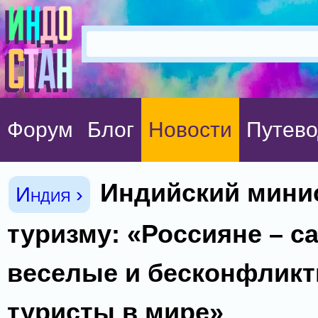
Форум
Блог
Новости
Путево
Индийский мини
Индия ›
туризму: «Россияне – с
веселые и бесконфлик
туристы в мире»