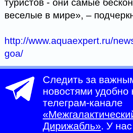
туристов - они самые беско
веселые в мире», – подчерк
http://www.aquaexpert.ru/new
goa/
Следить за важны
новостями удобно
телеграм-канале
«Межгалактически
Дирижабль»
. У на