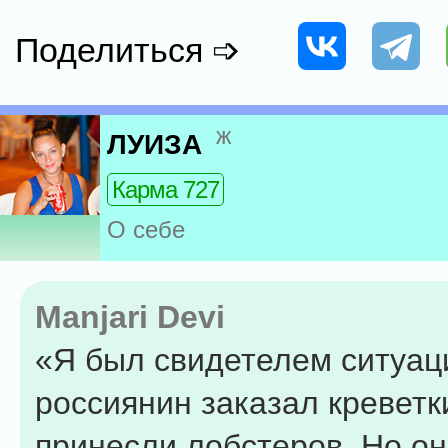
Поделиться ➩
ж
ЛУИЗА
Карма 727
О себе
Manjari Devi
«Я был свидетелем ситуаци
россиянин заказал креветк
принесли лобстеров. Но он