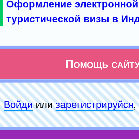
Оформление электронной
туристической визы в Ин
Помощь сайт
Войди
или
зарeгиcтpируйся
,