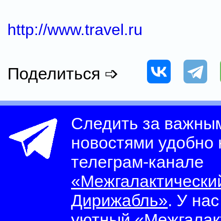
http://www.travel.ru
Поделиться ➩
Следить за важны
новостями удобно
телеграм-канале
«Межгалактически
Дирижабль»
. У на
уютный
«Межгалак