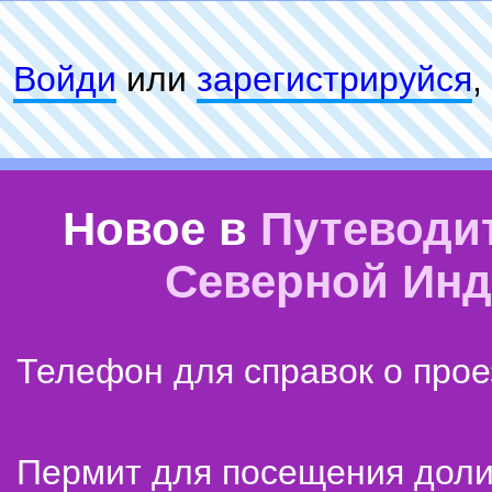
Войди
или
зарeгиcтpируйся
,
Новое в
Путеводи
Северной Ин
Телефон для справок о прое
Пермит для посещения дол