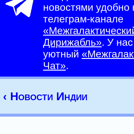
новостями удобно
телеграм-канале
«Межгалактически
Дирижабль»
. У на
уютный
«Межгалак
Чат»
.
‹ Новости Индии