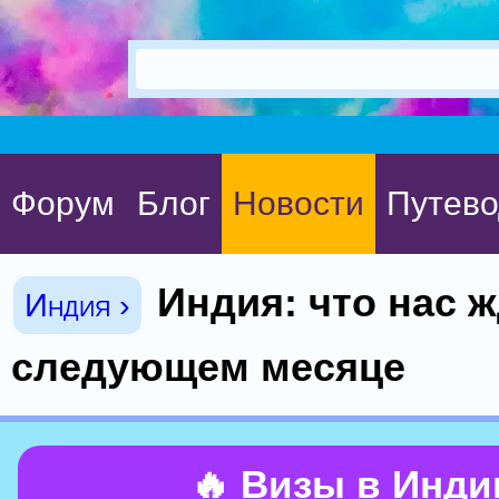
Форум
Блог
Новости
Путево
Индия: что нас ж
Индия ›
следующем месяце
🔥 Визы в Инд