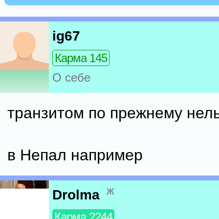
ig67
Карма 145
О себе
транзитом по прежнему нель
в Непал например
ж
Drolma
Карма 2244