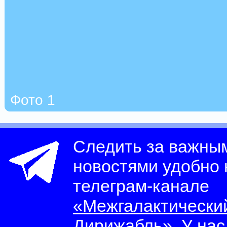
Фото 1
Следить за важны
новостями удобно
телеграм-канале
«Межгалактически
Дирижабль»
. У на