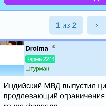
1
из
2
›
ж
Drolma
Карма 2244
Штурман
Индийский МВД выпустил ци
продлевающий ограничения 