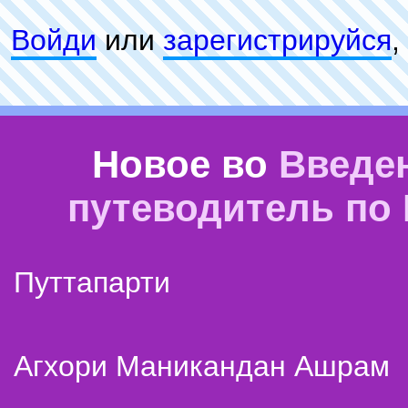
Войди
или
зарeгиcтpируйся
,
Новое во
Введе
путеводитель по
Путтапарти
Агхори Маникандан Ашрам