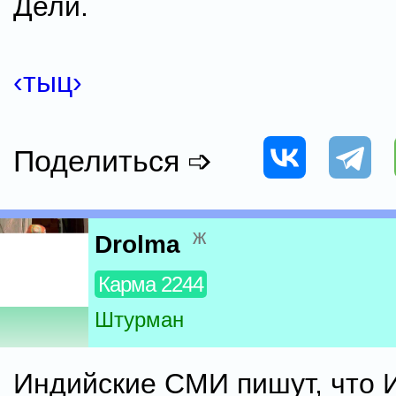
Дели.
‹тыц›
Поделиться ➩
ж
Drolma
Карма 2244
Штурман
Индийские СМИ пишут, что 