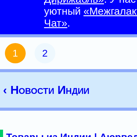
уютный
«Межгалак
Чат»
.
1
2
‹ Новости Индии