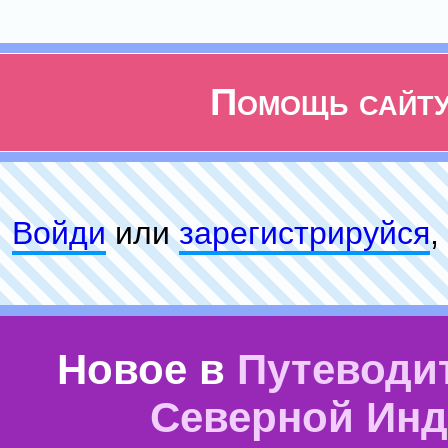
Помощь сайт
Войди
или
зарeгиcтpируйся
,
Новое в
Путеводи
Северной Ин