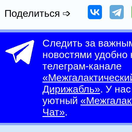
Поделиться ➩
Следить за важны
новостями удобно
телеграм-канале
«Межгалактически
Дирижабль»
. У на
уютный
«Межгалак
Чат»
.