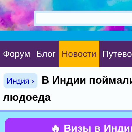
Форум
Блог
Новости
Путево
В Индии поймали
Индия ›
людоеда
🔥 Визы в Инд