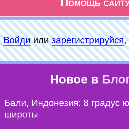
Помощь сайт
Войди
или
зарeгиcтpируйся
,
Новое в
Бло
Бали, Индонезия: 8 градус 
широты