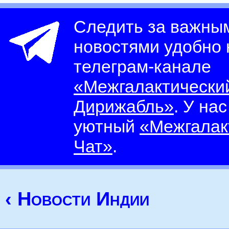
Следить за важны
новостями удобно
телеграм-канале
«Межгалактически
Дирижабль»
. У на
уютный
«Межгалак
Чат»
.
‹ Новости Индии