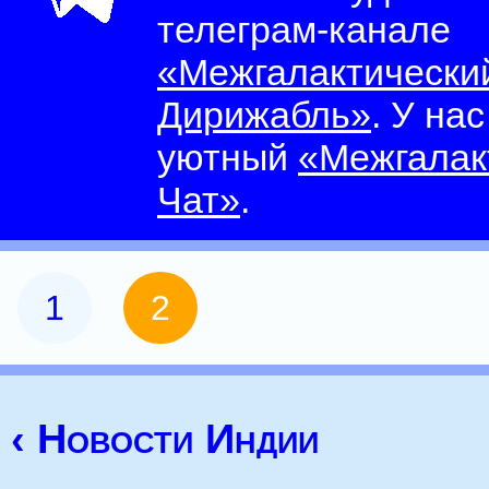
телеграм-канале
«Межгалактически
Дирижабль»
. У на
уютный
«Межгалак
Чат»
.
1
2
‹ Новости Индии