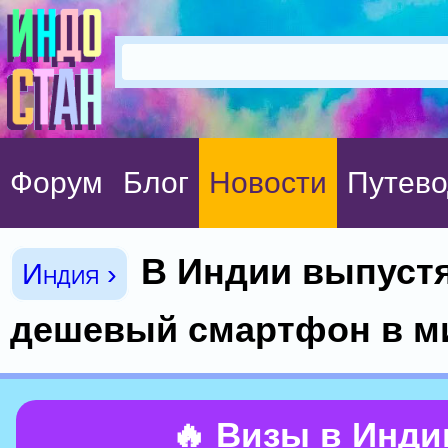
Форум
Блог
Новости
Путево
В Индии выпуст
Индия ›
дешевый смартфон в ми
🔥 Визы в Инд