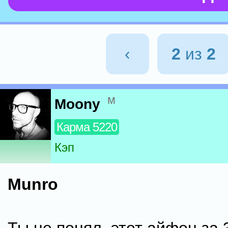
‹
2
из
2
м
Moony
Карма 5220
Кэп
Munro