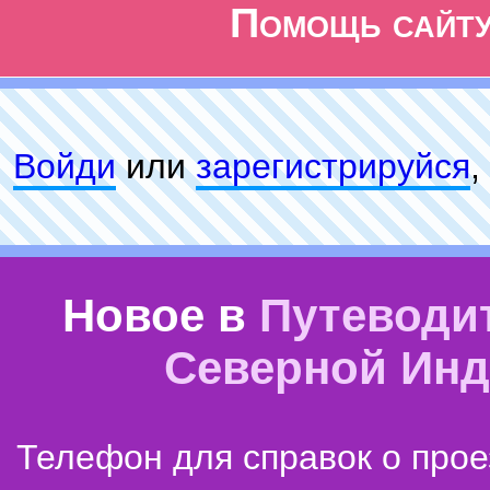
Помощь сайт
Войди
или
зарeгиcтpируйся
,
Новое в
Путеводи
Северной Ин
Телефон для справок о прое