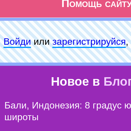
Помощь сайт
Войди
или
зарeгиcтpируйся
,
Новое в
Бло
Бали, Индонезия: 8 градус 
широты