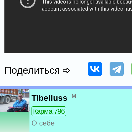
Поделиться ➩
м
Tibeliuss
Карма 796
О себе