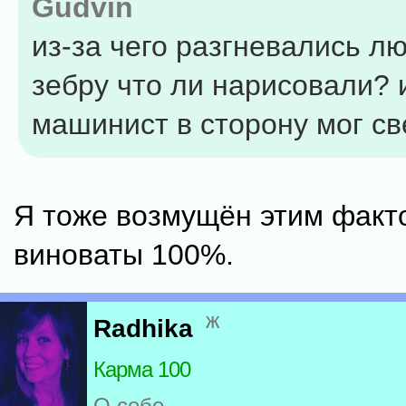
Gudvin
из-за чего разгневались л
зебру что ли нарисовали? 
машинист в сторону мог св
Я тоже возмущён этим факт
виноваты 100%.
ж
Radhika
Карма 100
О себе