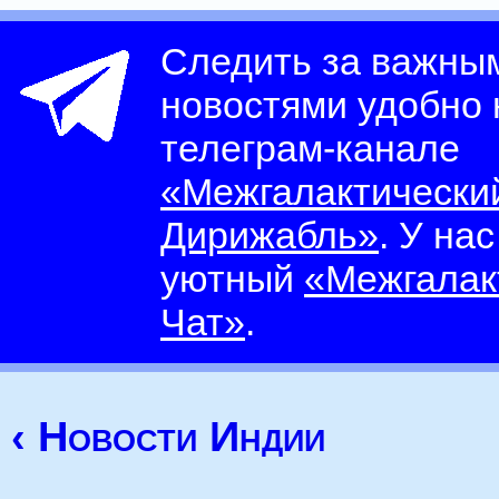
Следить за важны
новостями удобно
телеграм-канале
«Межгалактически
Дирижабль»
. У на
уютный
«Межгалак
Чат»
.
‹ Новости Индии