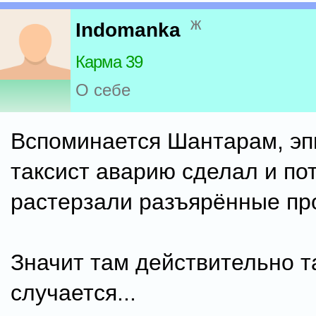
ж
Indomanka
Карма 39
О себе
Вспоминается Шантарам, эпи
таксист аварию сделал и по
растерзали разъярённые про
Значит там действительно т
случается...