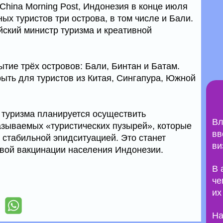
China Morning Post, Индонезия в конце июля
ых туристов три острова, в том числе и Бали.
йский министр туризма и креативной
рытие трёх островов: Бали, Бинтан и Батам.
рыть для туристов из Китая, Сингапура, Южной
туризма планируется осуществить
Вл
азываемых «туристических пузырей», которые
вв
 стабильной эпидситуацией. Это станет
ви
вой вакцинации населения Индонезии.
В 
че
их
На