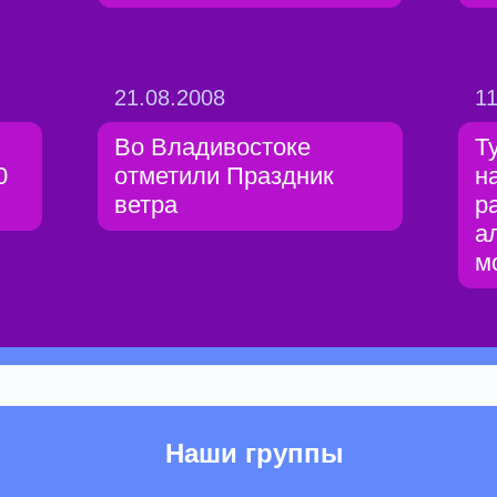
21.08.2008
11
Во Владивостоке
Т
0
отметили Праздник
н
ветра
р
а
м
Наши группы