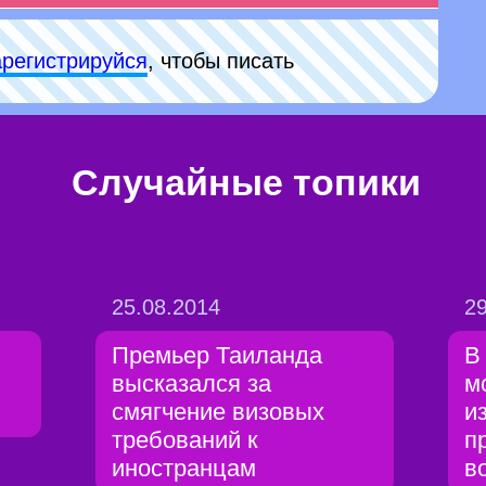
арeгиcтpируйся
, чтобы писать
Случайные топики
25.08.2014
29
Премьер Таиланда
В
высказался за
м
смягчение визовых
и
требований к
п
иностранцам
в