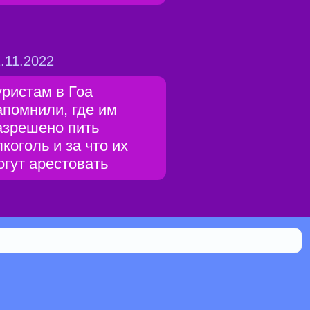
.11.2022
уристам в Гоа
апомнили, где им
азрешено пить
лкоголь и за что их
огут арестовать