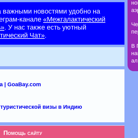
но
аэ
а важными новостями удобно на
еграм-канале
«Межгалактический
Че
ь»
. У нас также есть уютный
пе
тический Чат»
.
В 
на
ал
а | GoaBay.com
туристической визы в Индию
Помощь сайту