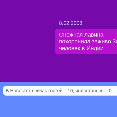
8.02.2008
Снежная лавина
похоронила заживо 3
человек в Индии
В Новостях сейчас гостей – 10, индостанцев – 0