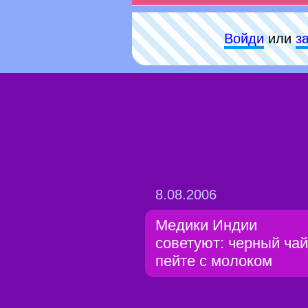
Войди
или
з
8.08.2006
Медики Индии
советуют: черный чай
пейте с молоком