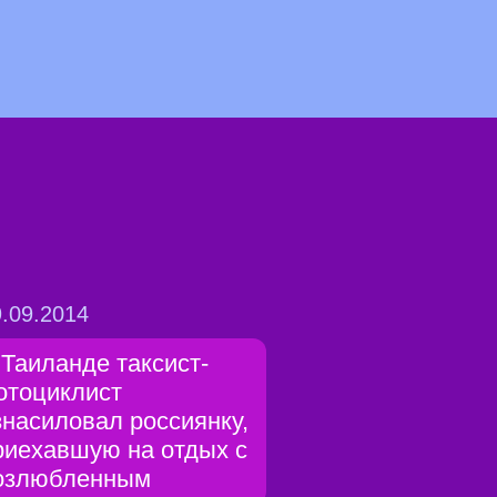
.09.2014
 Таиланде таксист-
отоциклист
знасиловал россиянку,
риехавшую на отдых с
озлюбленным