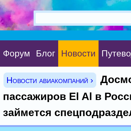
Форум
Блог
Новости
Путево
Досм
Новости авиакомпаний ›
пассажиров El Al в Росс
займется спецподразде