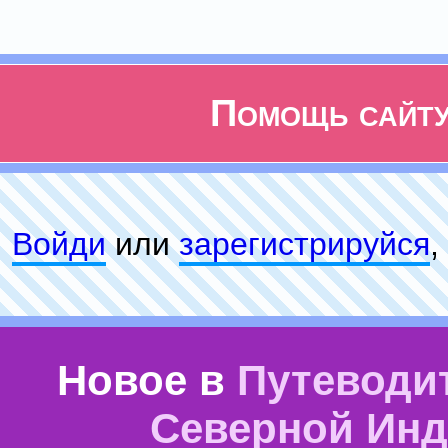
Помощь сайт
Войди
или
зарeгиcтpируйся
,
Новое в
Путеводи
Северной Ин