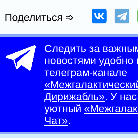
Поделиться ➩
Следить за важны
новостями удобно
телеграм-канале
«Межгалактически
Дирижабль»
. У на
уютный
«Межгалак
Чат»
.