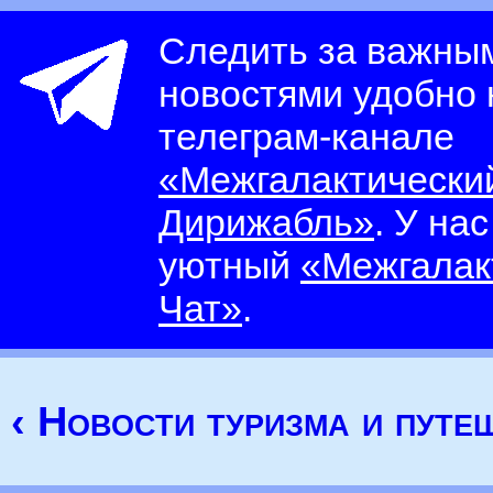
Следить за важны
новостями удобно
телеграм-канале
«Межгалактически
Дирижабль»
. У на
уютный
«Межгалак
Чат»
.
‹ Новости туризма и путе