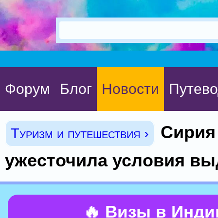
Форум
Блог
Новости
Путево
Сирия
Туризм и путешествия ›
ужесточила условия вы
🔥 Визы в Инд