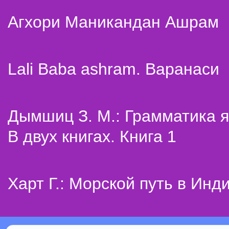
Агхори Маникандан Ашрам
Lali Baba ashram. Варанаси
Дымшиц З. М.: Грамматика я
В двух книгах. Книга 1
Харт Г.: Морской путь в Инд