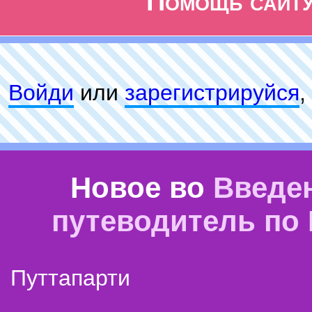
Помощь сайт
Войди
или
зарeгиcтpируйся
,
Новое во
Введе
путеводитель по
Путтапарти