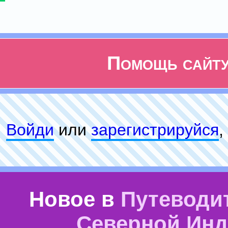
Помощь сайт
Войди
или
зарeгиcтpируйся
,
Новое в
Путеводи
Северной Ин