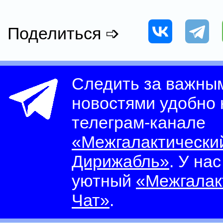
Поделиться ➩
Следить за важны
новостями удобно
телеграм-канале
«Межгалактически
Дирижабль»
. У на
уютный
«Межгалак
Чат»
.