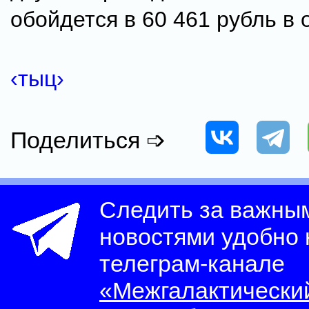
обойдется в 60 461 рубль в 
‹тыц›
Поделиться ➩
Следить за важны
новостями удобно
телеграм-канале
«Межгалактически