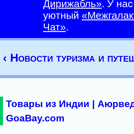
Дирижабль»
. У на
уютный
«Межгалак
Чат»
.
‹ Новости туризма и путе
Товары из Индии | Аюрвед
GoaBay.com