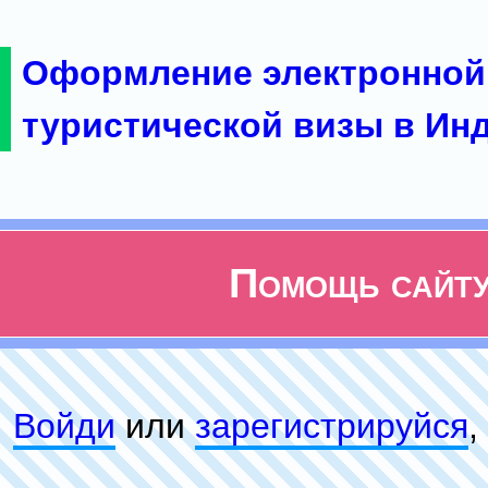
Оформление электронной
туристической визы в Ин
Помощь сайт
Войди
или
зарeгиcтpируйся
,