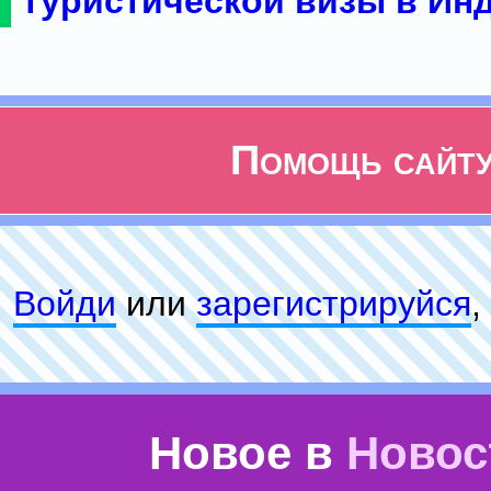
туристической визы в Ин
Помощь сайт
Войди
или
зарeгиcтpируйся
,
Новое в
Новос