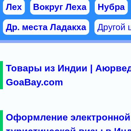
Лех
Вокруг Леха
Нубра
Др. места Ладакха
Другой 
Товары из Индии | Аюрвед
GoaBay.com
Оформление электронной