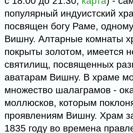
с 18:00 до 21:30,
карта
) - с
популярный индуистский хр
посвящен богу Раме, одному
Вишну. Алтарные комнаты х
покрыты золотом, имеется н
святилищ, посвященных ра
аватарам Вишну. В храме м
множество шалаграмов - о
моллюсков, которым поклон
проявлениям Вишну. Храм з
1835 году во времена правл