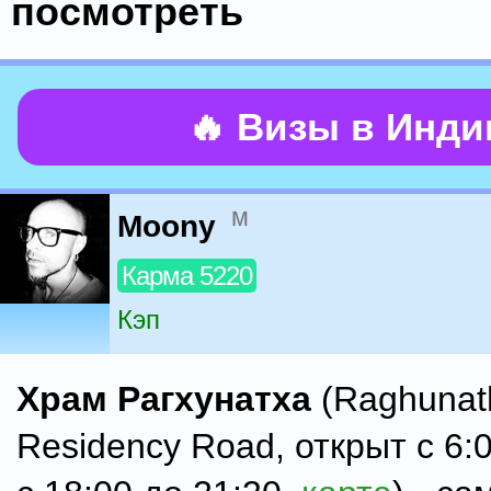
посмотреть
🔥 Визы в Инд
м
Moony
Карма 5220
Кэп
Храм Рагхунатха
(Raghunath
Residency Road, открыт с 6:0