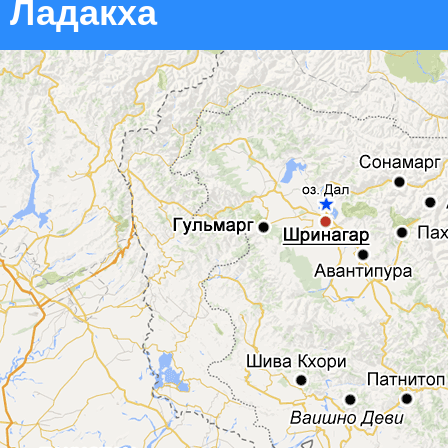
Ладакха