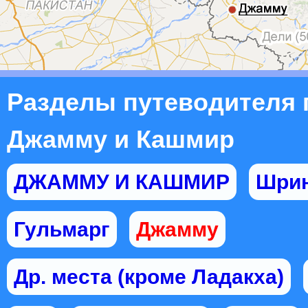
Разделы путеводителя 
Джамму и Кашмир
ДЖАММУ И КАШМИР
Шрин
Гульмарг
Джамму
Др. места (кроме Ладакха)