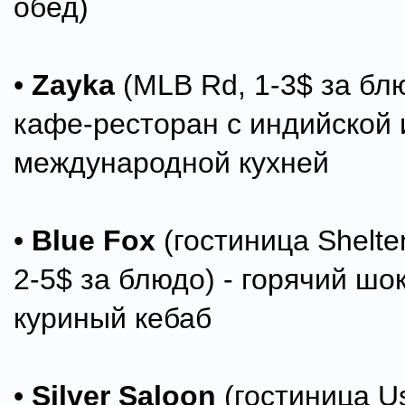
обед)
•
Zayka
(MLB Rd, 1-3$ за бл
кафе-ресторан с индийской 
международной кухней
•
Blue Fox
(гостиница Shelte
2-5$ за блюдо) - горячий шо
куриный кебаб
•
Silver Saloon
(гостиница U