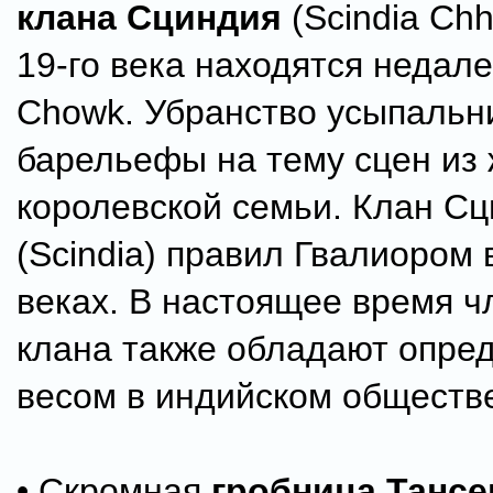
клана Сциндия
(Scindia Chh
19-го века находятся недалек
Chowk. Убранство усыпальн
барельефы на тему сцен из
королевской семьи. Клан С
(Scindia) правил Гвалиором 
веках. В настоящее время ч
клана также обладают опре
весом в индийском обществ
• Скромная
гробница Тансе