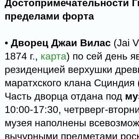
Достопримечательности Г
пределами форта
•
Дворец Джаи Вилас
(Jai V
1874 г.,
карта
) по сей день я
резиденцией верхушки древ
маратхского клана Сциндия 
Часть дворца отдана под
му
10:00-17:30, четрверг-вторни
музея наполнены всевозмо
вычурными предметами рос