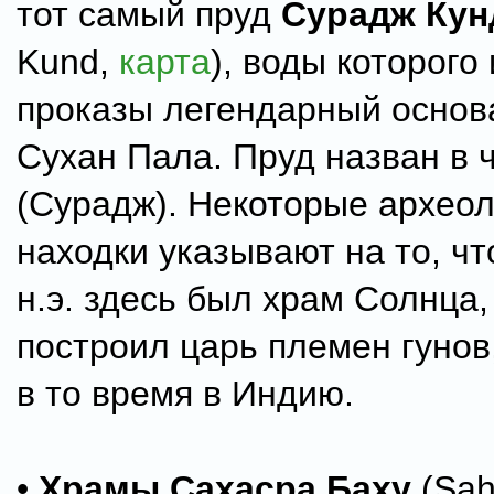
тот самый пруд
Сурадж Кун
Kund,
карта
), воды которого
проказы легендарный основ
Сухан Пала. Пруд назван в 
(Сурадж). Некоторые архео
находки указывают на то, чт
н.э. здесь был храм Солнца,
построил царь племен гунов
в то время в Индию.
•
Храмы Сахасра Баху
(Sah