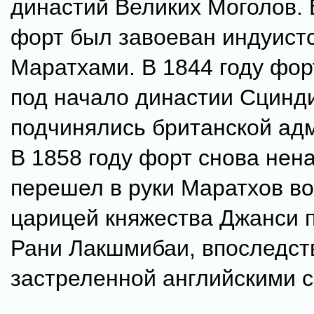
династий Великих Моголов. 
форт был завоеван индуист
Маратхами. В 1844 году фо
под начало династии Сцинд
подчинялись британской ад
В 1858 году форт снова нен
перешел в руки Маратхов во
царицей княжества Джанси 
Рани Лакшмибаи, впоследст
застреленной английскими 