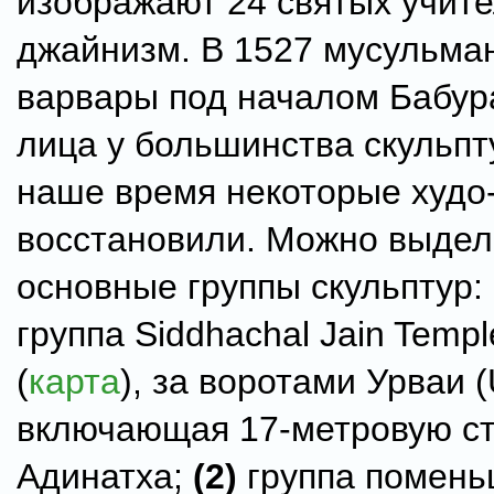
изображают 24 святых учите
джайнизм. В 1527 мусульма
варвары под началом Бабур
лица у большинства скульпту
наше время некоторые худо
восстановили. Можно выдел
основные группы скульптур:
группа Siddhachal Jain Temp
(
карта
), за воротами Урваи (
включающая 17-метровую с
Адинатха;
(2)
группа помень