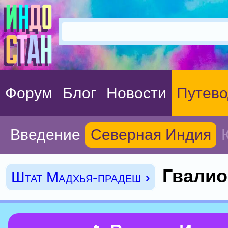
Форум
Блог
Новости
Путево
Введение
Северная Индия
Гвалио
Штат Мадхья-прадеш ›