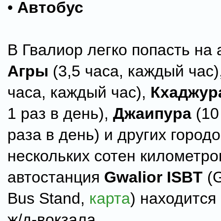
•
Автобус
В Гвалиор легко попасть на 
Агры
(3,5 часа, каждый час)
часа, каждый час),
Кхаджур
1 раз в день),
Джаипура
(10
раза в день) и других город
нескольких сотен километро
автостанция
Gwalior ISBT
(G
Bus Stand,
карта
) находится
ж/д-вокзала.