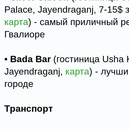
Palace, Jayendraganj, 7-15$ 
карта
) - самый приличный р
Гвалиоре
•
Bada Bar
(гостиница Usha K
Jayendraganj,
карта
) - лучши
городе
Транспорт