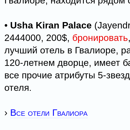
Гвалиоре; находится рядом 
•
Usha Kiran Palace
(Jayendr
2444000, 200$,
бронировать
лучший отель в Гвалиоре, р
120-летнем дворце, имеет ба
все прочие атрибуты 5-звез
отеля.
›
Все отели Гвалиора