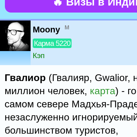
🔥 Визы в Инд
м
Moony
Карма 5220
Кэп
Гвалиор
(Гвалияр, Gwalior,
миллион человек,
карта
) - г
самом севере Мадхья-Прад
незаслуженно игнорируемы
большинством туристов,