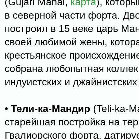
(Gujari Mahal,
карта
), котор
в северной части форта. Дв
построил в 15 веке царь Ма
своей любимой жены, котор
крестьянское происхождение
собрана любопытная коллек
индуистских и джайнистских 
•
Тели-ка-Мандир
(Teli-ka-M
старейшая постройка на те
Гвалиорского форта, датиру