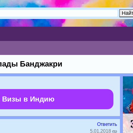
пады Банджакри
 Визы в Индию
Ответить
5.01.2018