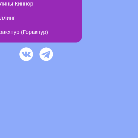
лины Киннор
ллинг
ракхпур (Горакпур)