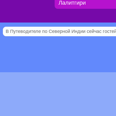
Лалитгири
В Путеводителе по Северной Индии сейчас гостей 
© 2005–2026 Индостан.гуру
18+
Пол