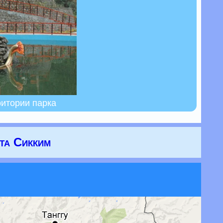
ритории парка
ата Сикким