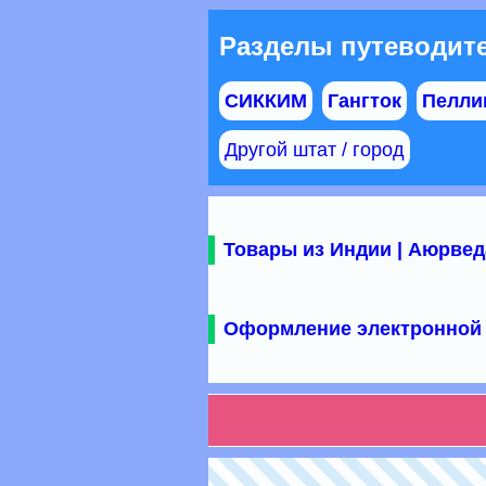
Разделы путеводите
СИККИМ
Гангток
Пеллин
Другой штат / город
Товары из Индии | Аюрвед
Оформление электронной 