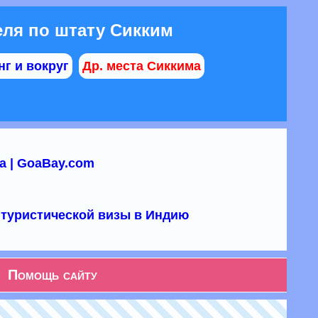
ля по штату Сикким
г и вокруг
Др. места Сиккима
а | GoaBay.com
туристической визы в Индию
Помощь сайту