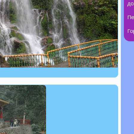
до
Пе
Го