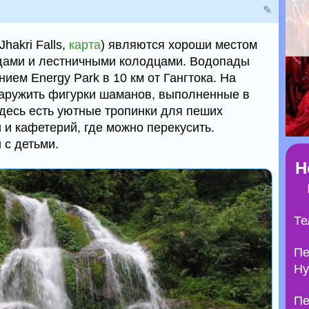
✎
Jhakri Falls,
карта
) являются хороши местом
адами и лестничными колодцами. Водопады
ием Energy Park в 10 км от Гангтока. На
наружить фигурки шаманов, выполненные в
Здесь есть уютные тропинки для пеших
 и кафетерий, где можно перекусить.
 с детьми.
Н
Те
Пе
Ну
Пе