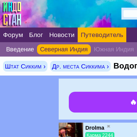
Форум
Блог
Новости
Путеводитель
Введение
Северная Индия
Южная Индия
Водо
Штат Сикким ›
Др. места Сиккима ›

ж
Drolma
Карма 2244