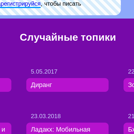
арeгиcтpируйся
, чтобы писать
Случайные топики
5.05.2017
22
Диранг
З
23.03.2018
21
 и
Ладакх: Мобильная
Б