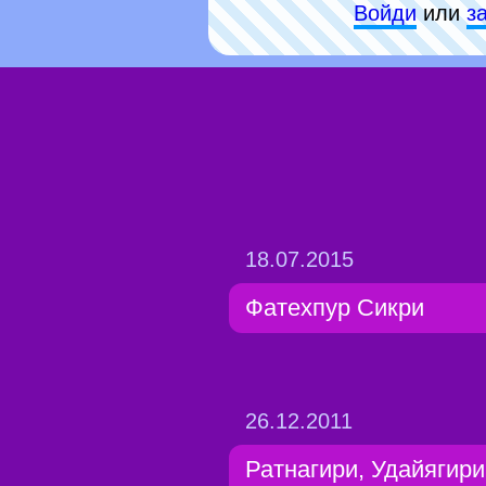
Войди
или
з
18.07.2015
Фатехпур Сикри
26.12.2011
Ратнагири, Удайягири