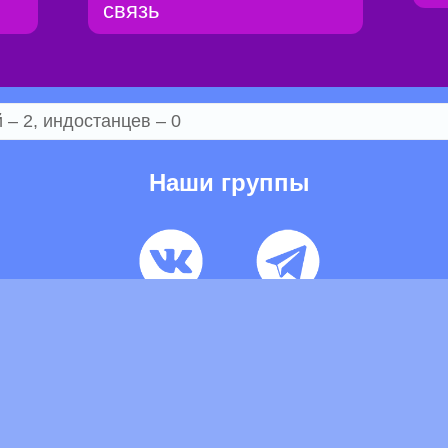
связь
– 2, индостанцев – 0
Наши группы
ьзовательское соглашение
Pеклaма
Контакты