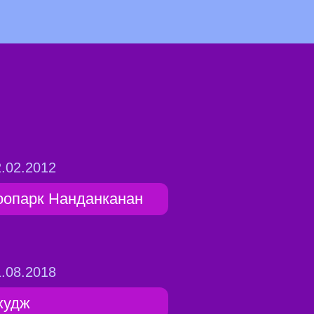
.02.2012
оопарк Нанданканан
.08.2018
худж