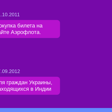
.10.2011
окупка билета на
айте Аэрофлота.
.09.2012
ля граждан Украины,
аходящихся в Индии