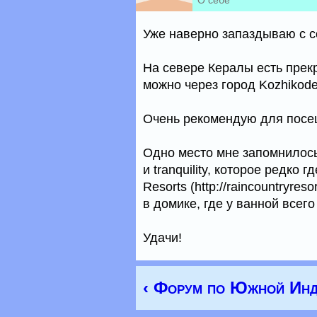
О себе
Уже наверно запаздываю с со
На севере Кералы есть прек
можно через город Kozhikode 
Очень рекомендую для посе
Одно место мне запомнилос
и tranquility, которое редко 
Resorts (http://raincountryre
в домике, где у ванной всего
Удачи!
‹ Форум по Южной Инд