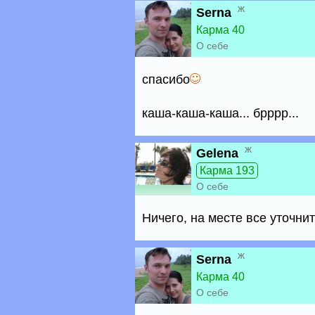
ж
Serna
Карма 40
О себе
спасибо
каша-каша-каша... брррр...
ж
Gelena
Карма 193
О себе
Ничего, на месте все уточни
ж
Serna
Карма 40
О себе