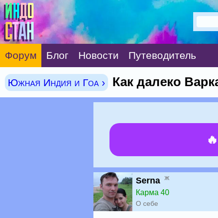
Форум
Блог
Новости
Путеводитель
Как далеко Варк
Южная Индия и Гоа ›

ж
Serna
Карма 40
О себе