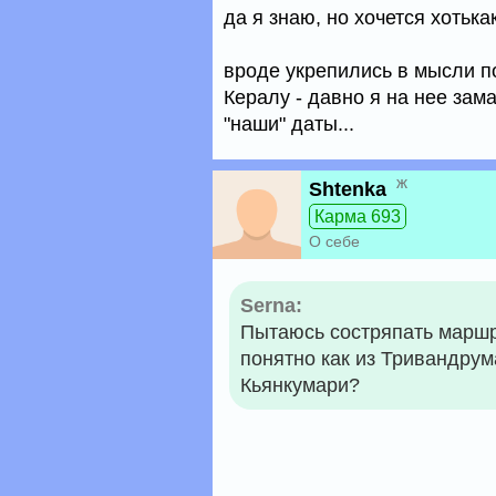
да я знаю, но хочется хотька
вроде укрепились в мысли пос
Кералу - давно я на нее зам
"наши" даты...
ж
Shtenka
Карма 693
О себе
Serna:
Пытаюсь состряпать маршру
понятно как из Тривандрум
Кьянкумари?