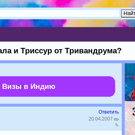
ала и Триссур от Тривандрума?
 Визы в Индию
Ответить
20.04.2007
✎