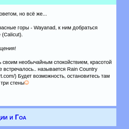
ветом, но всё же...
расные горы - Wayanad, к ним добраться
(Calicut).
щения!
ь своим необычайным спокойствием, красотой
где встречалось.. называется Rain Country
sort.com/) Будет возможность, остановитесь там
 три стены
ии и Гоа