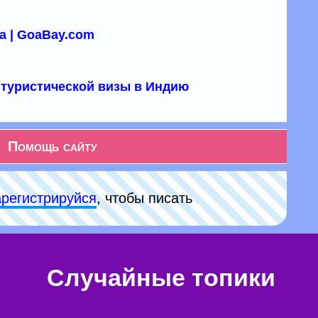
а | GoaBay.com
туристической визы в Индию
Помощь сайту
арeгиcтpируйся
, чтобы писать
Случайные топики