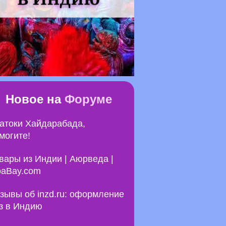
Новое на
Форуме
атоки Хайдарабада,
могите!
вары из Индии | Аюрведа |
aBay.com
зывы об inzd.ru: оформление
з в Индию