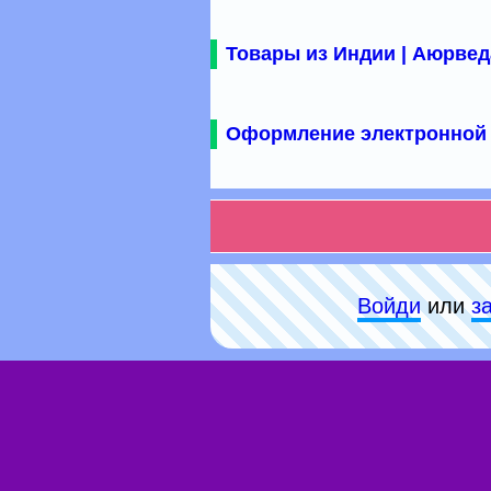
Товары из Индии | Аюрвед
Оформление электронной 
Войди
или
з