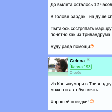
До вылета осталось 12 часо
В голове бардак - на душе с
Пытаюсь состряпать маршрут
понятно как из Тривандрума
Буду рада помощи
ж
Gelena
Карма 193
О себе
Из Каньякумари в Тривендрум
можно и автобус взять.
Хорошей поездки!