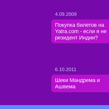
4.09.2009
Покупка билетов на
Yatra.com - если я не
резидент Индии?
6.10.2011
Шеки Мандрема и
Ашвема