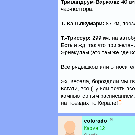
Тривандрум-Варкала:
40 км
час-полтора.
Т.-Каньякумари:
87 км, поез
Т.-Триссур:
299 км, на автоб
Есть и жд, так что при жела
Эрнакулам (это там же где К
Все рядышком или относите
Эх, Керала, бороздили мы тв
Кстати, все (ну или почти в
компьютерным расписанием, 
на поездах по Керале!
м
colorado
Карма 12