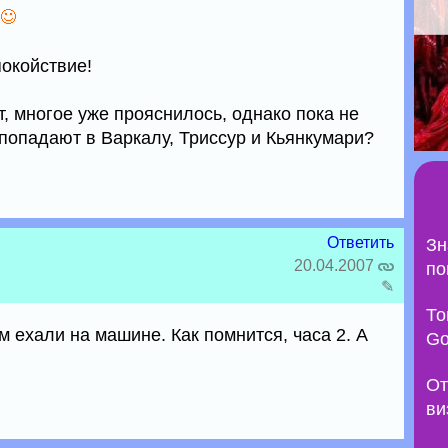
в
покойствие!
, многое уже прояснилось, однако пока не
 попадают в Варкалу, Триссур и Кьянкумари?
Ответить
Зн
20.04.2007
по
✎
То
 ехали на машине. Как помнится, часа 2. А
Go
От
ви