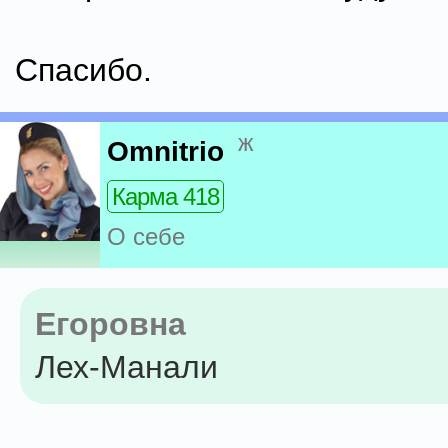
Спасибо.
ж
Omnitrio
Карма 418
О себе
Егоровна
Лех-Манали