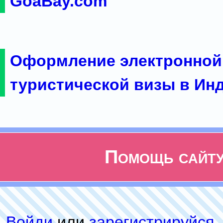
GoaBay.com
Оформление электронной
туристической визы в Ин
Помощь сайт
Войди
или
зарeгиcтpируйся
,