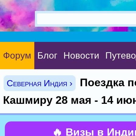
Форум
Блог
Новости
Путево
Поездка п
Северная Индия ›
Кашмиру 28 мая - 14 ию
🔥 Визы в Инд