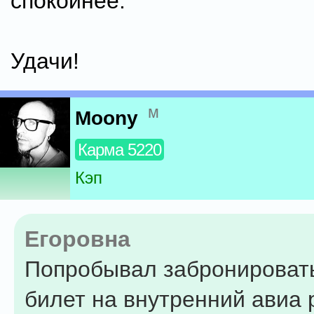
спокойнее.
Удачи!
м
Moony
Карма 5220
Кэп
Егоровна
Попробывал забронировать
билет на внутренний авиа 