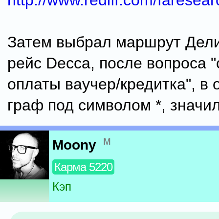
http://www.rediff.com/faresear
Затем выбрал маршрут Дел
рейс Decca, после вопроса 
оплаты ваучер/кредитка", в 
граф под символом *, значил
м
Moony
Карма 5220
Кэп