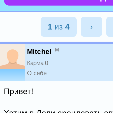
1
из
4
›
м
Mitchel
Карма 0
О себе
Привет!