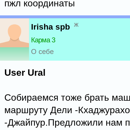
пжл координаты
ж
Irisha spb
Карма 3
О себе
User Ural
Собираемся тоже брать маш
маршруту Дели -Кхаджурахо
-Джайпур.Предложили нам п