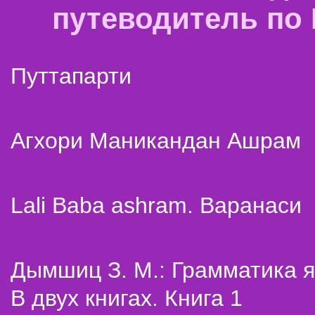
путеводитель по
Путтапарти
Агхори Маникандан Ашрам
Lali Baba ashram. Варанаси
Дымшиц З. М.: Грамматика я
В двух книгах. Книга 1