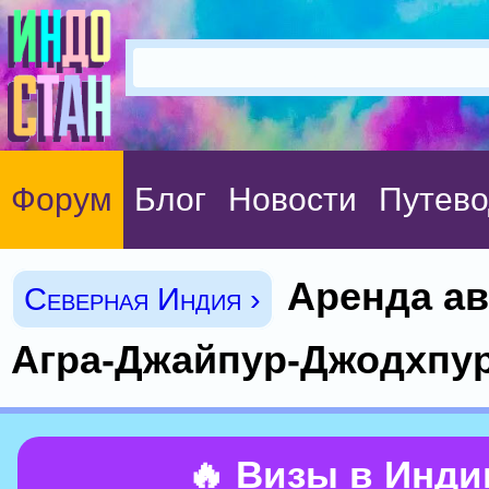
Форум
Блог
Новости
Путево
Аренда ав
Северная Индия ›
Агра-Джайпур-Джодхпу
🔥 Визы в Инд