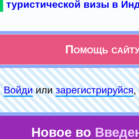
туристической визы в Ин
Помощь сайт
Войди
или
зарeгиcтpируйся
,
Новое во
Введе