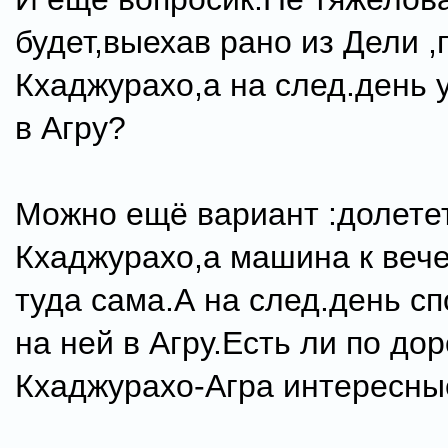
будет,выехав рано из Дели ,
Кхаджурахо,а на след.день 
в Агру?
Можно ещё вариант :долете
Кхаджурахо,а машина к веч
туда сама.А на след.день сп
на ней в Агру.Есть ли по дор
Кхаджурахо-Агра интересны