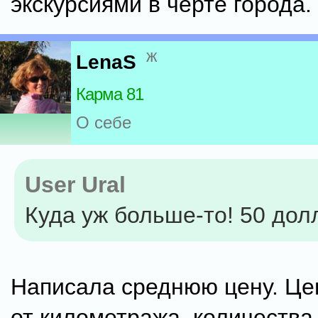
экскурсиями в черте города.
ж
LenaS
Карма 81
О себе
User Ural
Куда уж больше-то! 50 дол
Написала среднюю цену. Це
от километража, количества