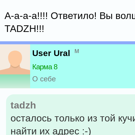
А-а-а-а!!!! Ответило! Вы во
TADZH!!!
м
User Ural
Карма 8
О себе
tadzh
осталось только из той ку
найти их адрес :-)