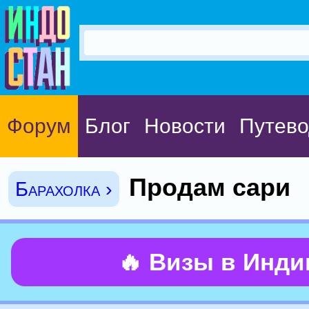
Форум
Блог
Новости
Путево
Продам сари
Барахолка ›
🔥 Визы в Инд