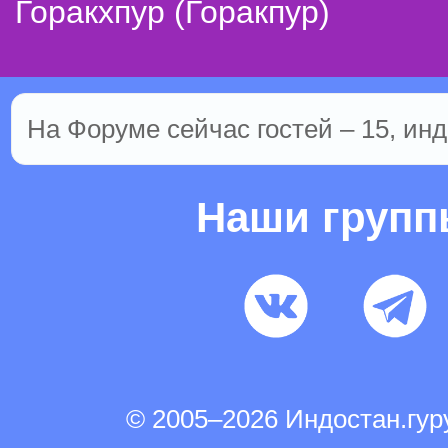
Горакхпур (Горакпур)
На Форуме сейчас гостей – 15, инд
Наши груп
© 2005–2026 Индостан.гу