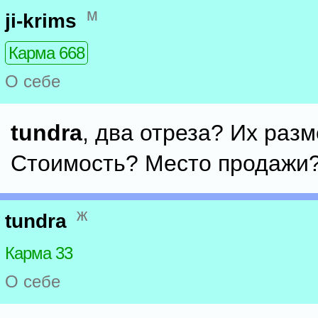
м
ji-krims
Карма 668
О себе
tundra
, два отреза? Их раз
Стоимость? Место продажи
ж
tundra
Карма 33
О себе