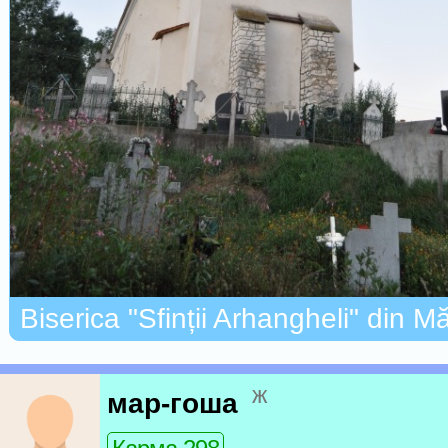
Biserica "Sfinții Arhangheli" din M
ж
мар-гоша