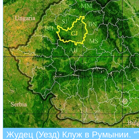
Жудец (Уезд) Клуж в Румынии. "