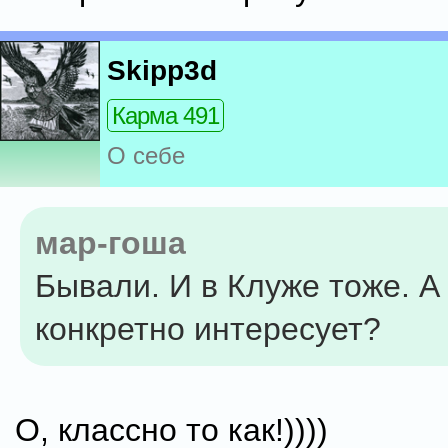
Skipp3d
Карма 491
О себе
мар-гоша
Бывали. И в Клуже тоже. А
конкретно интересует?
О, классно то как!))))