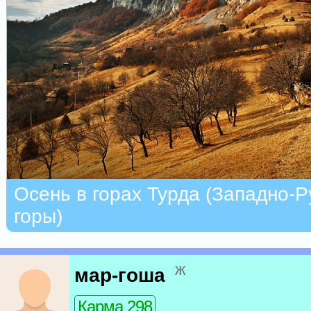
Осень в горах Турда (Западно-
горы)
ж
мар-гоша
Карма 298