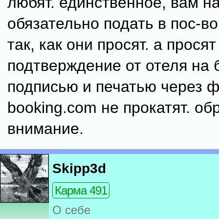
любят. единственное, вам н
обязательно подать в пос-в
так, как они просят. а просят
подтверждение от отеля на 
подписью и печатью через ф
booking.com не прокатят. об
внимание.
Skipp3d
Карма 491
О себе