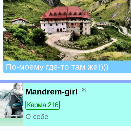
По-моему где-то там же))))
ж
Mandrem-girl
Карма 216
О себе