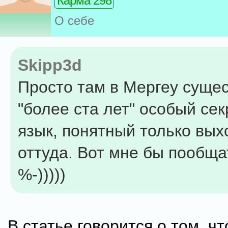
Карма 298
О себе
Skipp3d
Просто там в Мергеу сущес
"более ста лет" особый се
язык, понятный только вы
оттуда. Вот мне бы пообща
%-)))))
В статье говорится о том, чт