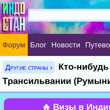
Форум
Блог
Новости
Путево
Кто-нибудь
Другие страны ›
Трансильвании (Румын
🔥 Визы в Инд