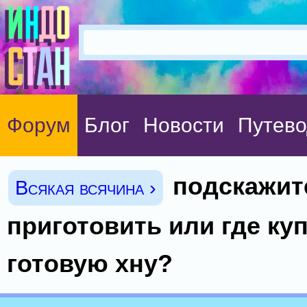
Форум
Блог
Новости
Путево
подскажите
Всякая всячина ›
приготовить или где ку
готовую хну?