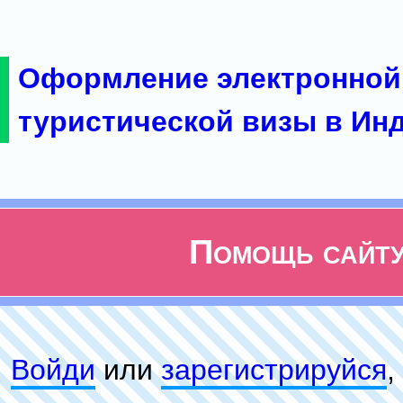
Оформление электронной
туристической визы в Ин
Помощь сайт
Войди
или
зарeгиcтpируйся
,