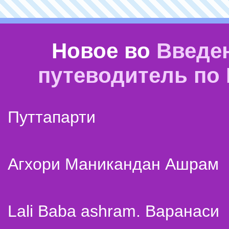
Новое во
Введе
путеводитель по
Путтапарти
Агхори Маникандан Ашрам
Lali Baba ashram. Варанаси