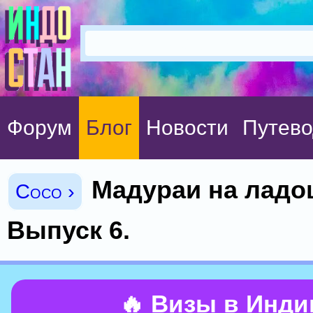
Форум
Блог
Новости
Путево
Мадураи на ладо
Coco ›
Выпуск 6.
🔥 Визы в Инд