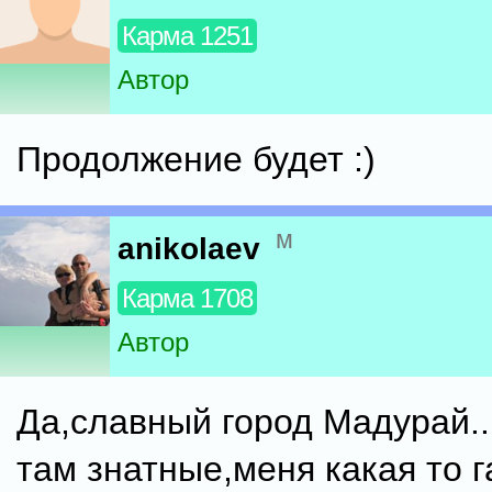
Карма 1251
Автор
Продолжение будет :)
м
anikolaev
Карма 1708
Автор
Да,славный город Мадурай.
там знатные,меня какая то г