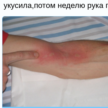
укусила,потом неделю рука п