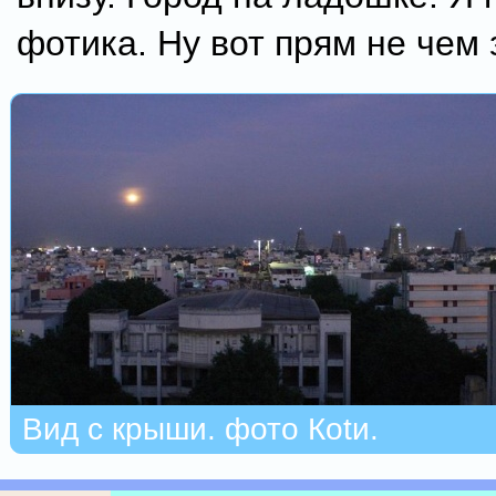
фотика. Ну вот прям не чем 
Вид с крыши. фото Коtи.