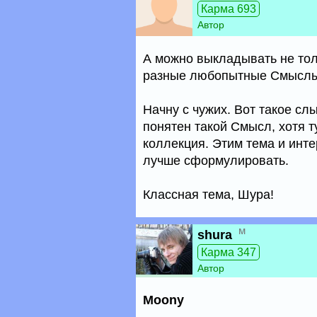
Карма 693
Автор
А можно выкладывать не тол
разные любопытные Смыслы, 
Начну с чужих. Вот такое сл
понятен такой Смысл, хотя т
коллекция. Этим тема и инт
лучше сформулировать.
Классная тема, Шура!
м
shura
Карма 347
Автор
Moony