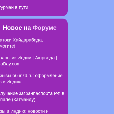
урман в пути
Новое на
Форуме
атоки Хайдарабада,
могите!
вары из Индии | Аюрведа |
aBay.com
зывы об inzd.ru: оформление
з в Индию
лучение загранпаспорта РФ в
пале (Катманду)
зы в Индию: новости и