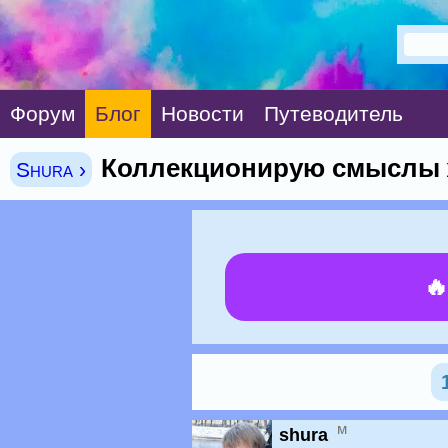
Форум
Блог
Новости
Путеводитель
Коллекционирую смыслы ж
Shura ›

м
shura