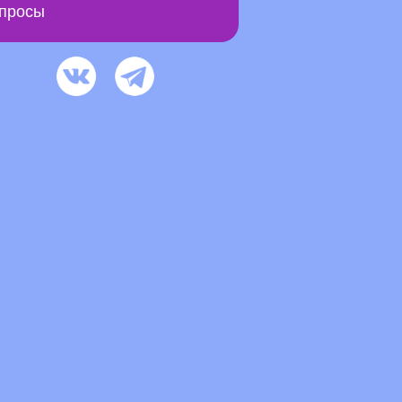
просы