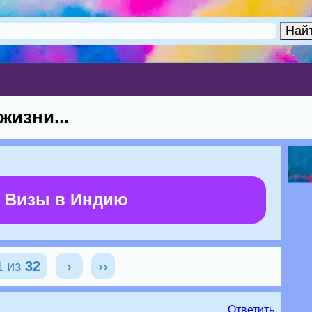
изни...
 Визы в Индию
1
из
32
›
››
Ответить