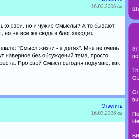
16.03.2006
Шт
ько свои, но и чужие Смыслы? А то бывают
но не все же сюда в блог заходят.
ышала: "Смысл жизни - в детях". Мне не очень
Зн
ут наверное без обсуждений тема, просто
по
ересна. Про свой Смысл сегодня подумаю, как
То
Go
От
ви
Ответить
16.03.2006
По
Не
Ви