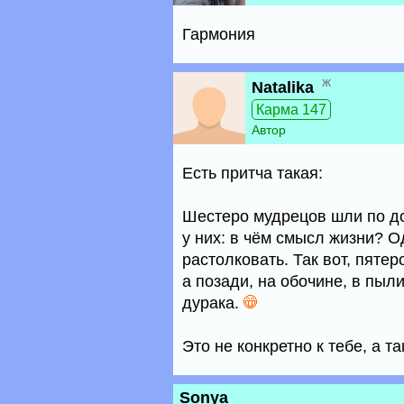
Гармония
ж
Natalika
Карма 147
Автор
Есть притча такая:
Шестеро мудрецов шли по до
у них: в чём смысл жизни? О
растолковать. Так вот, пяте
а позади, на обочине, в пыли
дурака.
Это не конкретно к тебе, а та
Sonya