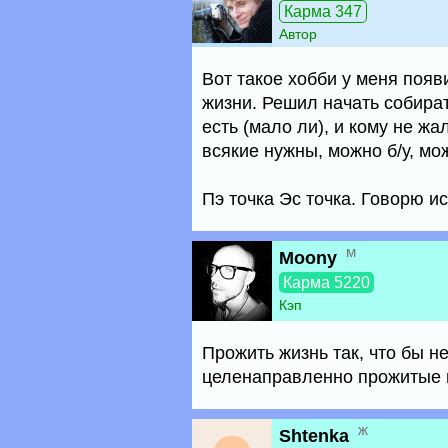
Карма 347
Автор
Вот такое хобби у меня поя
жизни. Решил начать собират
есть (мало ли), и кому не ж
всякие нужны, можно б/у, м
Пэ точка Эс точка. Говорю и
м
Moony
Карма 5220
Кэп
Прожить жизнь так, что бы н
целенаправленно прожитые 
ж
Shtenka