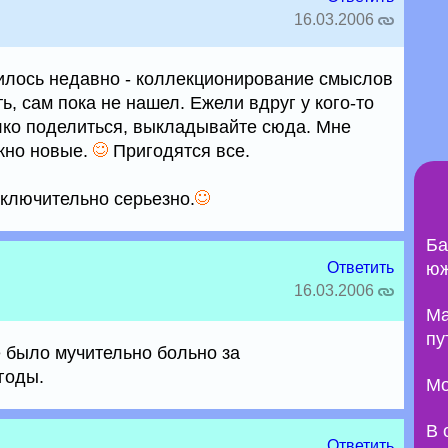
16.03.2006
вилось недавно - коллекционирование смыслов
ь, сам пока не нашел. Ежели вдруг у кого-то
алко поделиться, выкладывайте сюда. Мне
ожно новые.
Пригодятся все.
сключительно серьезно.
Ба
Ответить
юж
16.03.2006
Ma
пу
е было мучительно больно за
годы.
Мо
В 
Ответить