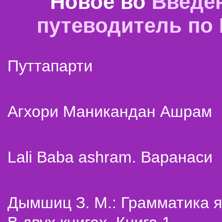
Новое во
Введе
путеводитель по
Путтапарти
Агхори Маникандан Ашрам
Lali Baba ashram. Варанаси
Дымшиц З. М.: Грамматика я