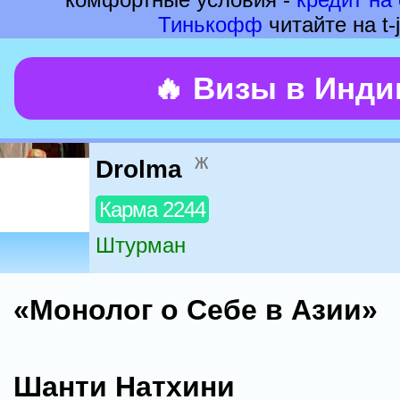
Тинькофф
читайте на t-j
🔥 Визы в Инд
ж
Drolma
Карма 2244
Штурман
«Монолог о Себе в Азии»
Шанти Натхини