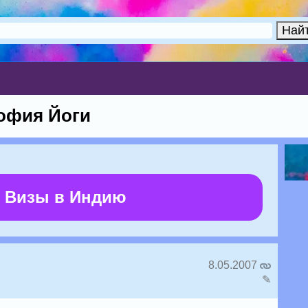
офия Йоги
 Визы в Индию
8.05.2007
✎