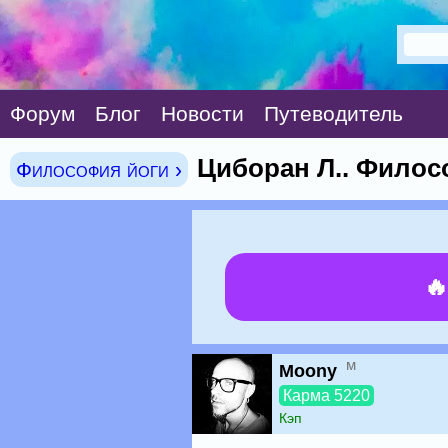
Форум
Блог
Новости
Путеводитель
Циборан Л.. Филос
Философия йоги ›

м
Moony
Карма 5220
Кэп