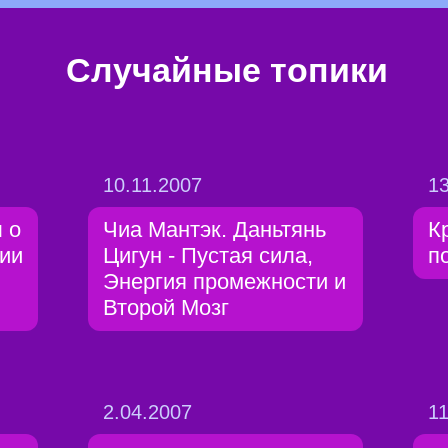
Случайные топики
10.11.2007
13
 о
Чиа Мантэк. Даньтянь
К
нии
Цигун - Пустая сила,
п
Энергия промежности и
Второй Мозг
2.04.2007
11