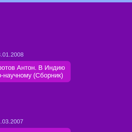
.01.2008
ротов Антон. В Индию
о-научному (Сборник)
.03.2007