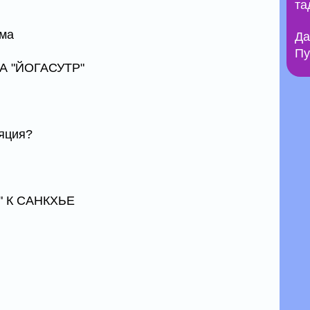
та
ема
Да
Пу
А "ЙОГАСУТР"
яция?
" К САНКХЬЕ