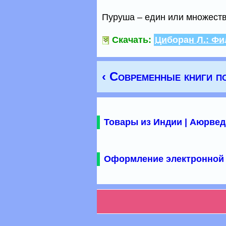
Пуруша – един или множест
Скачать:
Циборан Л.: Ф
‹ Современные книги п
Товары из Индии | Аюрвед
Оформление электронной 