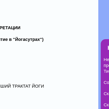
РЕТАЦИИ
тие в "Йогасутрах")
Не
пр
Ти
Со
ЙШИЙ ТРАКТАТ ЙОГИ
Ск
Ск