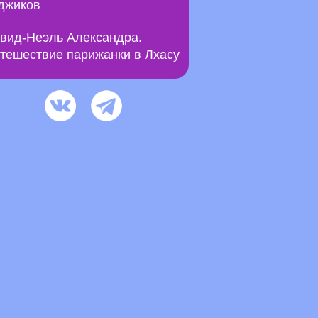
джиков
вид-Неэль Александра.
тешествие парижанки в Лхасу