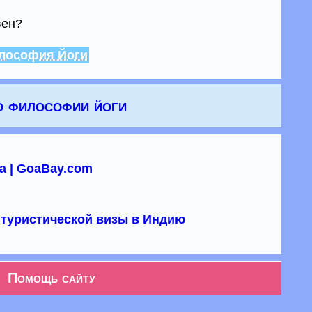
вен?
илософия Йоги
о философии йоги
а | GoaBay.com
туристической визы в Индию
Помощь сайту