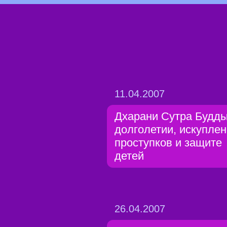
11.04.2007
Дхарани Сутра Будды
долголетии, искупле
проступков и защите
детей
26.04.2007