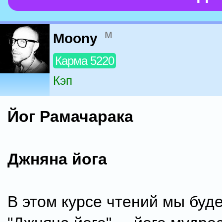
м
Moony
Карма 5220
Кэп
Йог Рамачарака
Джняна йога
В этом курсе чтений мы буд