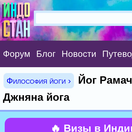
Форум
Блог
Новости
Путево
Йог Рамач
Философия йоги ›
Джняна йога
🔥 Визы в Инд