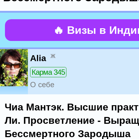
🔥 Визы в Инд
ж
Alia
Карма 345
О себе
Чиа Мантэк. Высшие практ
Ли. Просветление - Выра
Бессмертного Зародыша