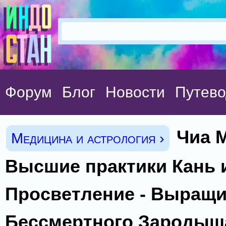
Форум
Блог
Новости
Путево
Чиа М
Медицина и астрология ›
Высшие практики Кань и
Просветление - Выращ
Бессмертного Зародыш