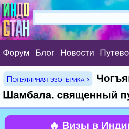
Форум
Блог
Новости
Путево
Чогъя
Популярная эзотерика ›
Шамбала. священный п
🔥 Визы в Инд