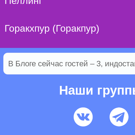
Пеллинг
Горакхпур (Горакпур)
В Блоге сейчас гостей – 3, индоста
Наши груп