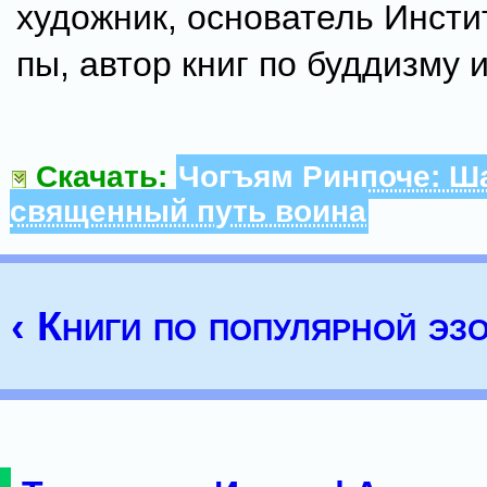
художник, основатель Инсти
пы, автор книг по буддизму 
Скачать:
Чогъям Ринпоче: Ш
священный путь воина
‹ Книги по популярной эз