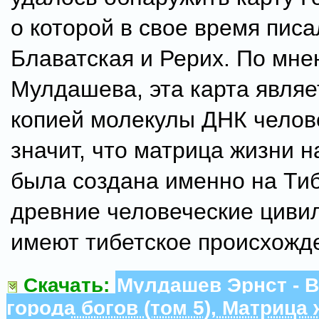
о которой в свое время писа
Блаватская и Рерих. По мн
Мулдашева, эта карта являе
копией молекулы ДНК челове
значит, что матрица жизни н
была создана именно на Тиб
древние человеческие циви
имеют тибетское происхожд
Скачать:
Мулдашев Эрнст - В
города богов (том 5), Матрица