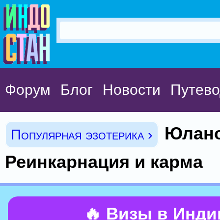
Форум
Блог
Новости
Путево
Юлано
Популярная эзотерика ›
Реинкарнация и карма
🔥 Визы в Инд