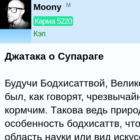
м
Moony
Карма 5220
Кэп
Джатака о Супараге
Будучи Бодхисаттвой, Вели
был, как говорят, чрезвыча
кормчим. Такова ведь приро
особенность бодхисаттв, что
область науки или вид искус