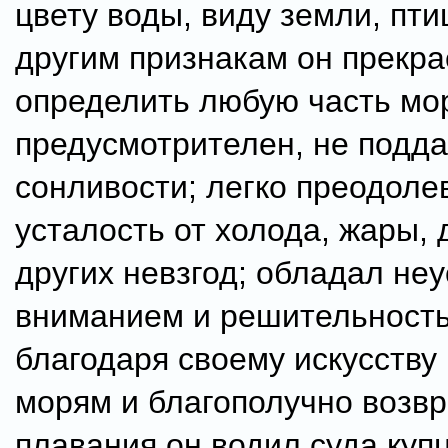
цвету воды, виду земли, пти
другим признакам он прекра
определить любую часть мо
предусмотрителен, не подд
сонливости; легко преодоле
усталость от холода, жары, 
других невзгод; обладал не
вниманием и решительност
благодаря своему искусству
морям и благополучно возв
плавания он водил суда куп