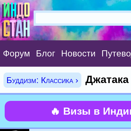
Форум
Блог
Новости
Путево
Джатака
Буддизм: Классика ›
🔥 Визы в Инд