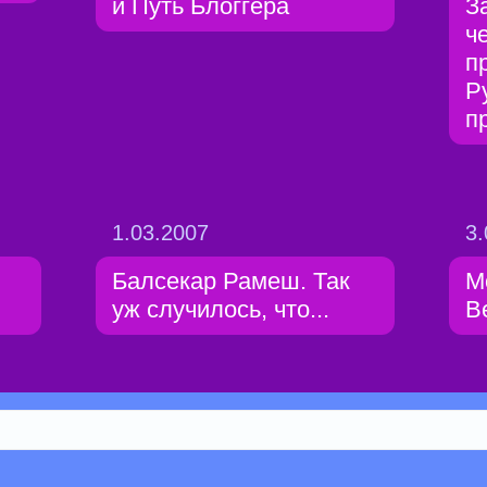
и Путь Блоггера
З
ч
п
Р
п
1.03.2007
3.
Балсекар Рамеш. Так
М
уж случилось, что...
В