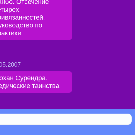
анбо. Отсечение
етырех
ривязанностей.
уководство по
рактике
05.2007
охан Сурендра.
едические таинства