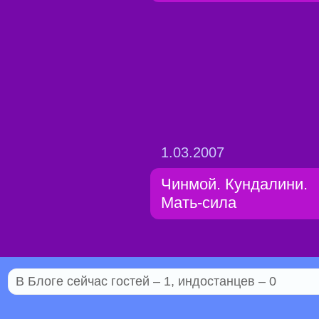
1.03.2007
Чинмой. Кундалини.
Мать-сила
В Блоге сейчас гостей – 1, индостанцев – 0