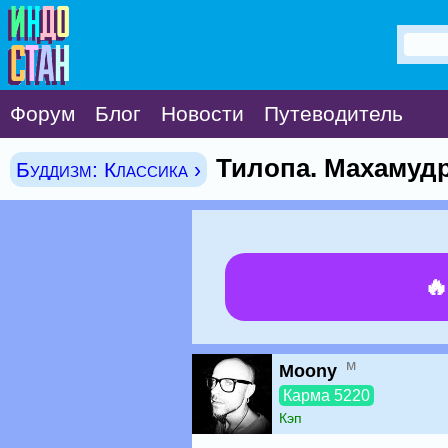
Форум
Блог
Новости
Путеводитель
Тилопа. Махамуд
Буддизм: Классика ›

м
Moony
Карма 5220
Кэп