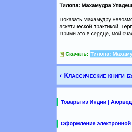
Тилопа: Махамудра Упаде
Показать Махамудру невозмо
аскетической практикой, Те
Прими это в сердце, мой сча
Скачать:
Тилопа: Махам
‹ Классические книги б
Товары из Индии | Аюрвед
Оформление электронной 