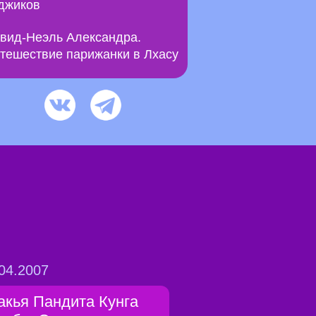
джиков
вид-Неэль Александра.
тешествие парижанки в Лхасу
04.2007
акья Пандита Кунга