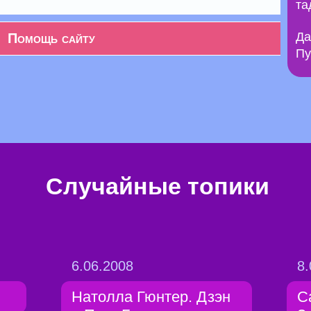
та
Да
Помощь сайту
Пу
Случайные топики
6.06.2008
8.
Натолла Гюнтер. Дзэн
С