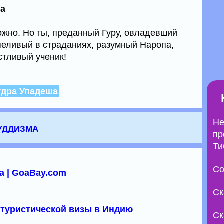
ша
жно. Но ты, преданный Гуру, овладевший
рпеливый в страданиях, разумный Наропа,
стливый ученик!
удра Упадеша
Не
уддизма
пр
Ти
Со
а | GoaBay.com
Ск
туристической визы в Индию
Ск