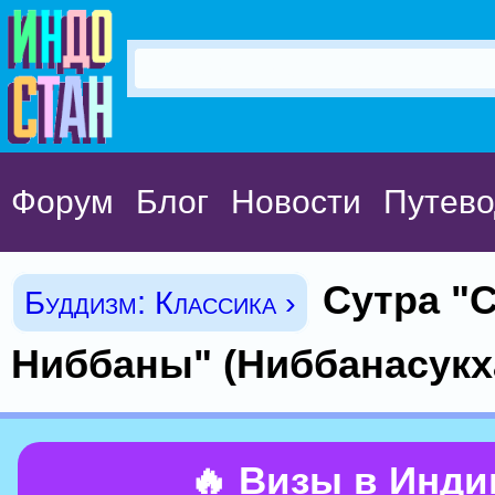
Форум
Блог
Новости
Путево
Сутра "
Буддизм: Классика ›
Ниббаны" (Ниббанасукха
🔥 Визы в Инд