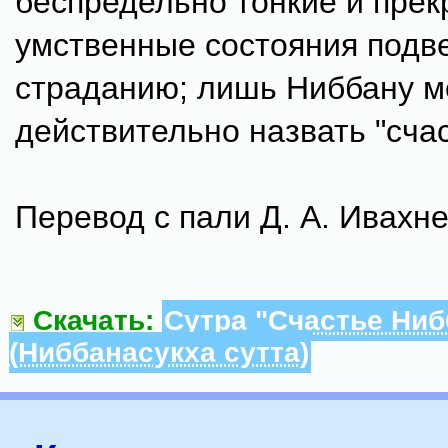
беспредельно тонкие и пре
умственные состояния под
страданию; лишь Ниббану 
действительно назвать "сча
Перевод с пали Д. А. Ивахне
Скачать:
Сутра "Счастье Ни
(Ниббанасукха сутта)