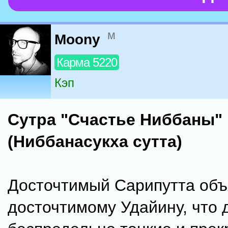
м
Moony
Карма 5220
Кэп
Сутра "Счастье Ниббаны"
(Ниббанасукха сутта)
Досточтимый Сарипутта объ
досточтимому Удайину, что 