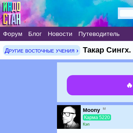
Форум
Блог
Новости
Путеводитель
Такар Сингх
Другие восточные учения ›

м
Moony
Карма 5220
Кэп