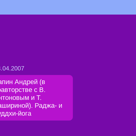
.04.2007
апин Андрей (в
оавторстве с В.
нтоновым и Т.
ашириной). Раджа- и
уддхи-йога