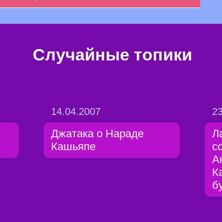
Случайные топики
14.04.2007
23
Джатака о Нараде
Л
Кашьяпе
с
А
К
б