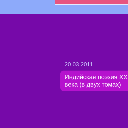
20.03.2011
Индийская поэзия XX
века (в двух томах)