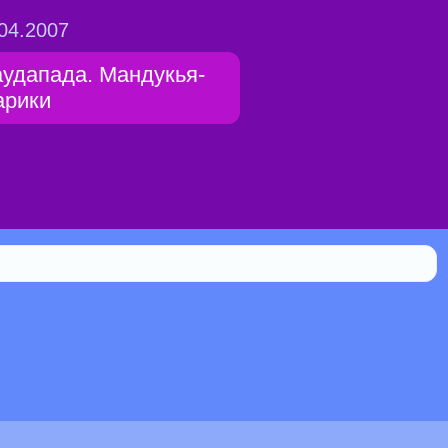
04.2007
аудапада. Мандукья-
арики