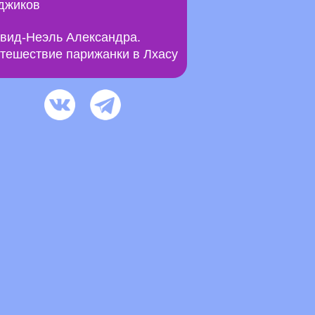
джиков
вид-Неэль Александра.
тешествие парижанки в Лхасу