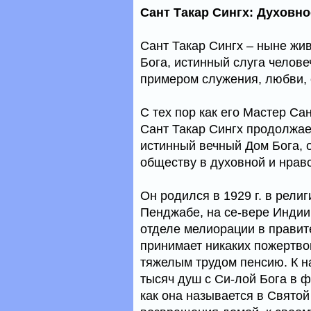
Сант Такар Сингх: Духовн
Сант Такар Сингх – ныне ж
Бога, истинный слуга челове
примером служения, любви, 
С тех пор как его Мастер Са
Сант Такар Сингх продолжае
истинный вечный Дом Бога, 
обществу в духовной и нрав
Он родился в 1929 г. в религ
Пенджабе, на се-вере Индии
отделе мелиорации в правит
принимает никаких пожертво
тяжелым трудом пенсию. К 
тысяч душ с Си-лой Бога в ф
как она называется в Святой