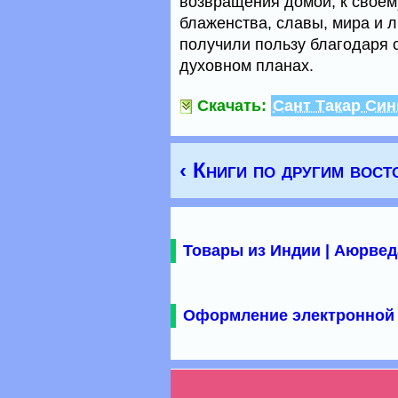
возвращения домой, к своем
блаженства, славы, мира и л
получили пользу благодаря 
духовном планах.
Скачать:
Сант Такар Син
‹ Книги по другим вос
Товары из Индии | Аюрвед
Оформление электронной 