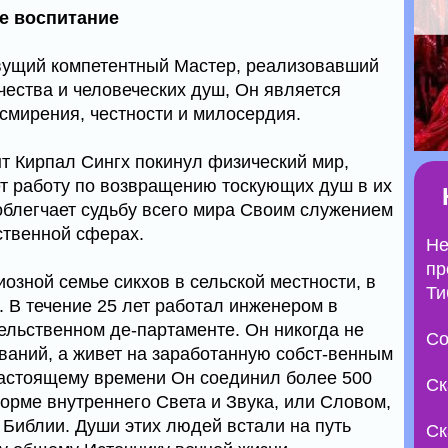
ое воспитание
ивущий компетентный Мастер, реализовавший
чества и человеческих душ, Он является
смирения, честности и милосердия.
нт Кирпал Сингх покинул физический мир,
т работу по возвращению тоскующих душ в их
облегчает судьбу всего мира Своим служением
ственной сферах.
Не
пр
иозной семье сикхов в сельской местности, в
Ти
. В течение 25 лет работал инженером в
ельственном де-партаменте. Он никогда не
Со
ваний, а живет на заработанную собст-венным
настоящему времени Он соединил более 500
Ск
орме внутреннего Света и Звука, или Словом,
 Библии. Души этих людей встали на путь
Ск