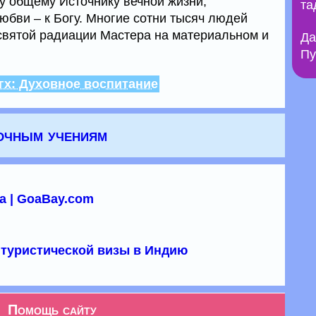
у общему Источнику вечной жизни,
та
юбви – к Богу. Многие сотни тысяч людей
святой радиации Мастера на материальном и
Да
Пу
гх: Духовное воспитание
точным учениям
а | GoaBay.com
туристической визы в Индию
Помощь сайту