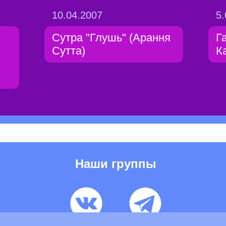
10.04.2007
5.
Сутра "Глушь" (Арання
Г
Сутта)
К
Наши группы