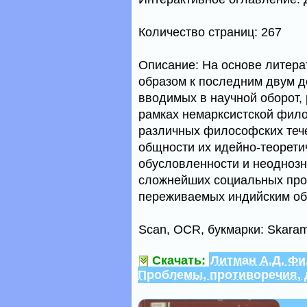
Количество страниц: 267
Описание: На основе литера
образом к последним двум д
вводимых в научной оборот,
рамках немарксистской фил
различных философских теч
общности их идейно-теорети
обусловленности и неоднозн
сложнейших социальных проц
переживаемых индийским о
Scan, OCR, букмарки: Skaramu
Скачать:
Литман А.Д. Ф
Проблемы, противоречия, 