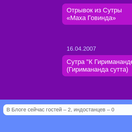
Отрывок из Сутры
«Маха Говинда»
16.04.2007
Сутра "К Гиримананд
(Гиримананда сутта)
В Блоге сейчас гостей – 2, индостанцев – 0