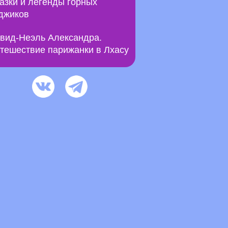
азки и легенды горных
джиков
вид-Неэль Александра.
тешествие парижанки в Лхасу