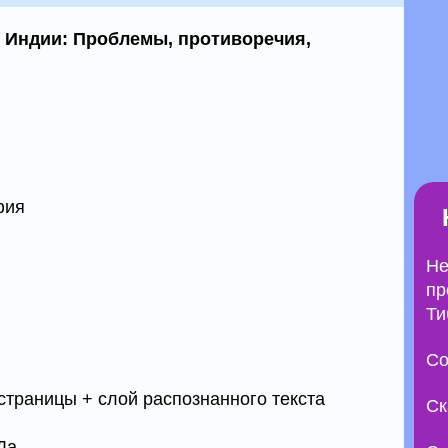
 Индии: Проблемы, противоречия,
фия
Не
пр
Ти
Со
страницы + слой распознанного текста
Ск
Да