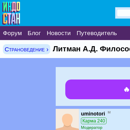
Форум
Блог
Новости
Путеводитель
Литман А.Д. Филосо
Страноведение ›

м
uminotori
Карма 240
Модератор