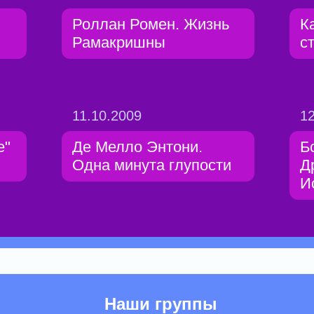
Роллан Ромен. Жизнь
К
Рамакришны
с
11.10.2009
12
е"
Де Мелло Энтони.
Б
Одна минута глупости
Д
И
Наши группы