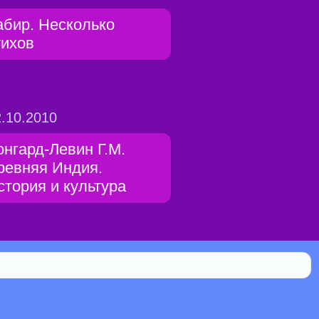
абир. Несколько
тихов
.10.2010
онгард-Левин Г.М.
ревняя Индия.
стория и культура