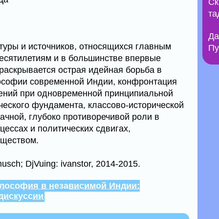
Ск
та
Да
туры и источников, относящихся главным
Пу
есятилетиям и в большинстве впервые
 раскрывается острая идейная борьба в
ософии современной Индии, конфронтация
ений при одновременной принципиальной
ческого фундамента, классово-исторической
ачной, глубоко противоречивой роли в
ессах и политических сдвигах,
бществом.
sch; DjVuing: ivanstor, 2014-2015.
илософия в независимой Индии:
дискуссии