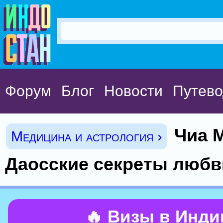
Форум
Блог
Новости
Путево
Чиа М
Медицина и астрология ›
Даосские секреты любв
🔥 Визы в Инд