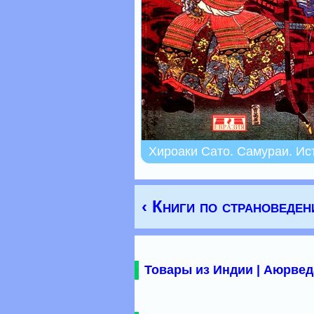
Хироаки Сато. Самураи. Ис
‹ Книги по страноведе
Товары из Индии | Аюрвед