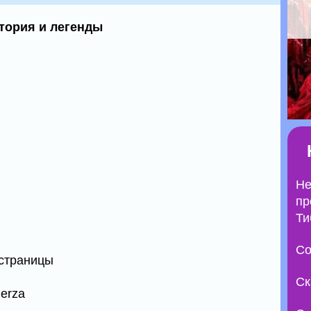
стория и легенды
Не
пр
Ти
Со
 страницы
Ск
erza