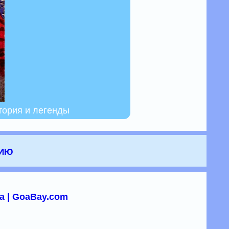
тория и легенды
нию
а | GoaBay.com