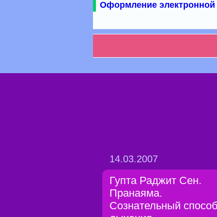
Оформление электронной 
14.03.2007
Гупта Раджит Сен.
Пранаяма.
Сознательный спосо