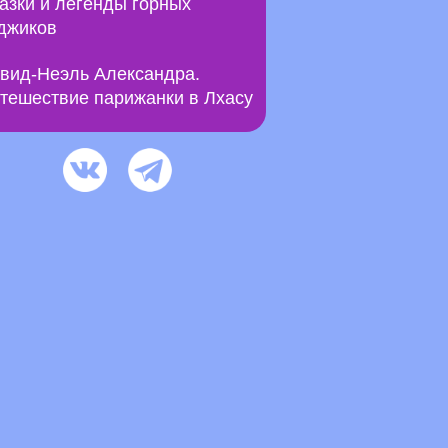
азки и легенды горных
джиков
вид-Неэль Александра.
тешествие парижанки в Лхасу