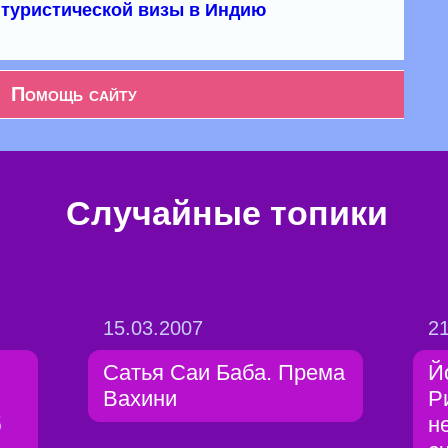
туристической визы в Индию
Помощь сайту
Случайные топики
15.03.2007
21
Сатья Саи Баба. Према
Й
Вахини
Р
б
н