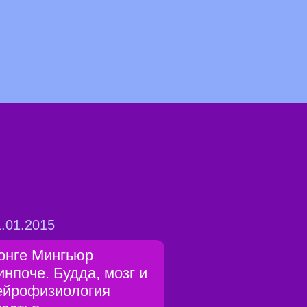
.01.2015
онге Мингьюр
инпоче. Будда, мозг и
ейрофизиология