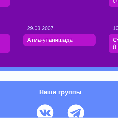
с
29.03.2007
10
Атма-упанишада
С
(
Наши группы