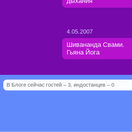
дыхания
4.05.2007
Шивананда Свами.
Гьяна Йога
В Блоге сейчас гостей – 3, индостанцев – 0