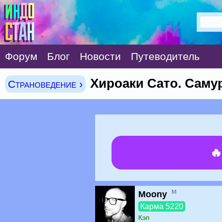
Форум
Блог
Новости
Путеводитель
Хироаки Сато. Саму
Страноведение ›

м
Moony
Карма 5220
Кэп