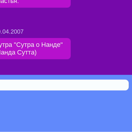
частья.
.04.2007
утра "Сутра о Нанде"
Нанда Сутта)