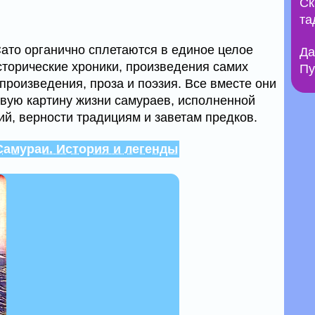
Ск
та
Сато органично сплетаются в единое целое
Да
сторические хроники, произведения самих
Пу
произведения, проза и поэзия. Все вместе они
вую картину жизни самураев, исполненной
ий, верности традициям и заветам предков.
Самураи. История и легенды