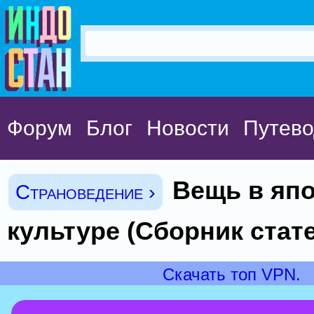
Форум
Блог
Новости
Путево
Вещь в яп
Страноведение ›
культуре (Сборник стат
Скачать топ VPN.