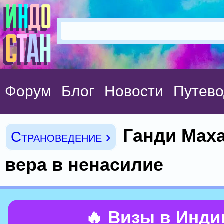
Форум
Блог
Новости
Путево
Ганди Мах
Страноведение ›
вера в ненасилие
🔥 Визы в Инд