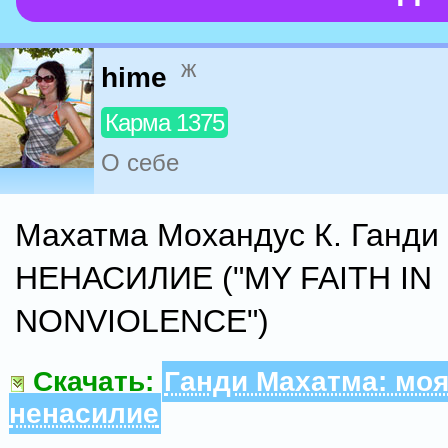
ж
hime
Карма 1375
О себе
Махатма Мохандус К. Ганд
НЕНАСИЛИЕ ("MY FAITH IN
NONVIOLENCE")
Скачать:
Ганди Махатма: моя
ненасилие