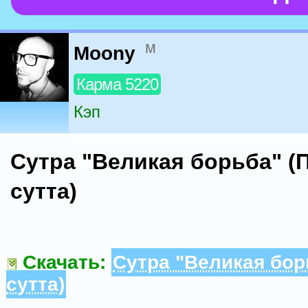
м
Moony
Карма 5220
Кэп
Сутра "Великая борьба" (
сутта)
Скачать:
Сутра "Великая бор
сутта)