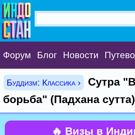
Форум
Блог
Новости
Путево
Сутра "
Буддизм: Классика ›
борьба" (Падхана сутта)
🔥 Визы в Инд