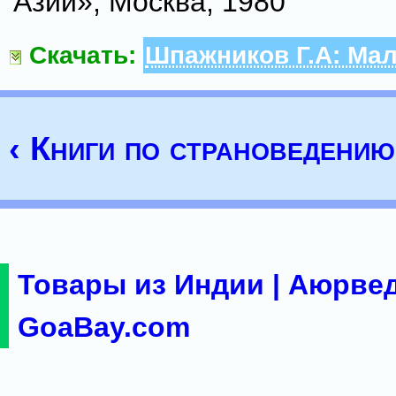
Азии», Москва, 1980
Скачать:
Шпажников Г.А: Ма
‹ Книги по страноведению
Товары из Индии | Аюрвед
GoaBay.com