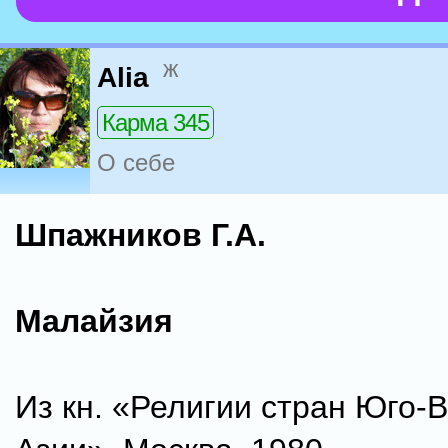
ж
Alia
Карма 345
О себе
Шпажников Г.А.
Малайзия
Из кн. «Религии стран Юго-