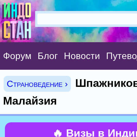
Форум
Блог
Новости
Путево
Шпажников 
Страноведение ›
Малайзия
🔥 Визы в Инд