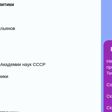
литики
альянов
Не
о Академии наук СССР
пр
Ти
ники
Со
Ск
Ск