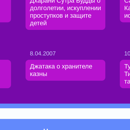
Дхарани Сутра Будды о
С
долголетии, искуплении
К
проступков и защите
и
детей
8.04.2007
10
Джатака о хранителе
Т
казны
Т
т