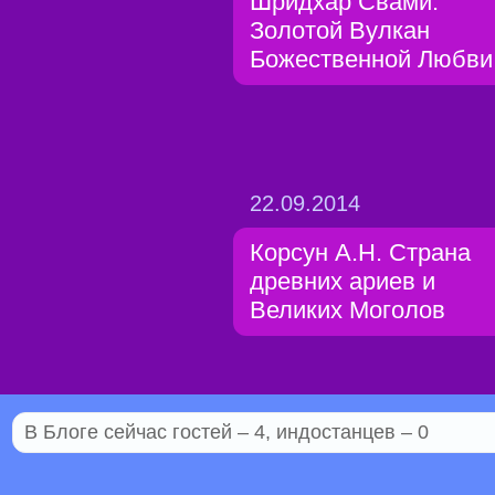
Шридхар Свами.
Золотой Вулкан
Божественной Любви
22.09.2014
Корсун А.Н. Страна
древних ариев и
Великих Моголов
В Блоге сейчас гостей – 4, индостанцев – 0