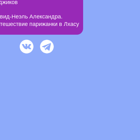
джиков
вид-Неэль Александра.
тешествие парижанки в Лхасу