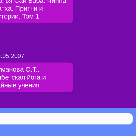
атья Саи Баба. Чинна
атха. Притчи и
стории. Том 1
.05.2007
уманова О.Т..
ибетская йога и
айные учения