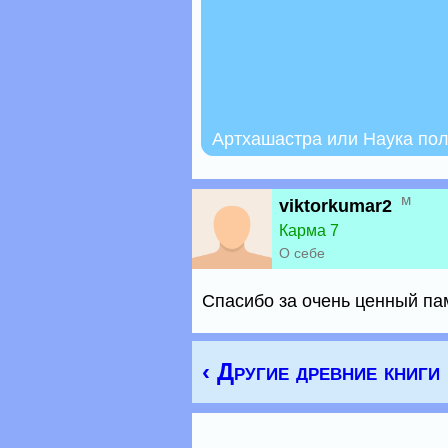
Артхашастра или Наука пол
м
viktorkumar2
Карма 7
О себе
Спасибо за очень ценный па
‹ Другие древние книги