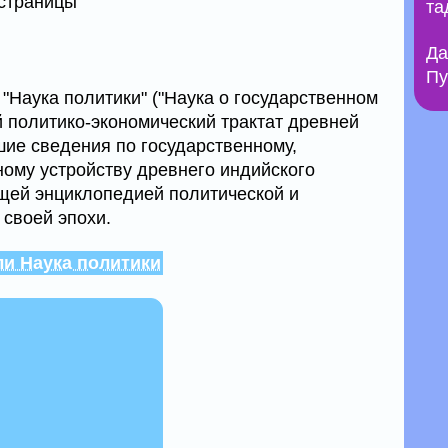
 страницы
та
Да
Пу
"Наука политики" ("Наука о государственном
й политико-экономический трактат древней
ие сведения по государственному,
ному устройству древнего индийского
щей энциклопедией политической и
 своей эпохи.
и Наука политики