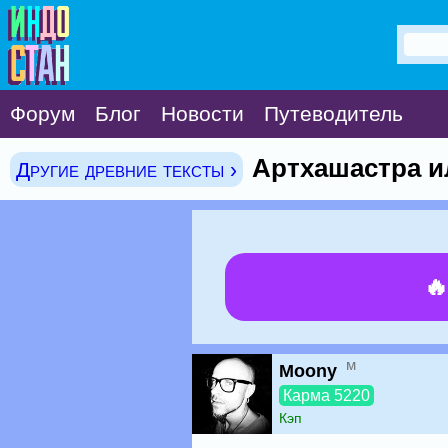
Форум
Блог
Новости
Путеводитель
Артхашастра и
Другие древние тексты ›

м
Moony
Карма 5220
Кэп