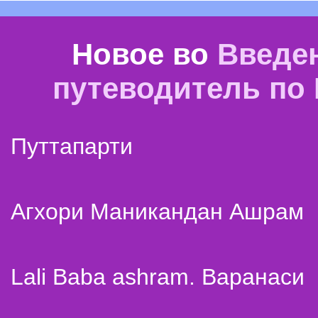
Новое во
Введе
путеводитель по
Путтапарти
Агхори Маникандан Ашрам
Lali Baba ashram. Варанаси