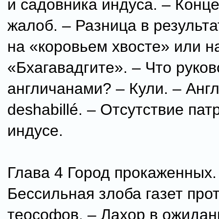
и садовника индуса. – Конц
жалоб. – Разница в результа
на «коровьем хвосте» или н
«Бхагавадгите». – Что руков
англичанами? – Кули. – Анг
deshabillé. – Отсутствие пат
индусе.
Глава 4 Город прокаженных.
Бессильная злоба газет про
теософов. – Лахор в ожидан