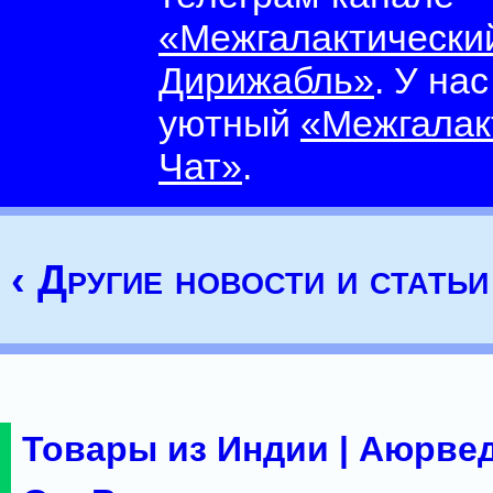
«Межгалактически
Дирижабль»
. У на
уютный
«Межгалак
Чат»
.
‹ Другие новости и статьи
Товары из Индии | Аюрвед