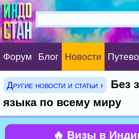
Форум
Блог
Новости
Путево
Без 
Другие новости и статьи ›
языка по всему миру
🔥 Визы в Инд