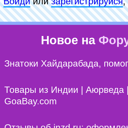
Войди
или
зарeгиcтpируйся
,
Новое на
Фор
Знатоки Хайдарабада, помог
Товары из Индии | Аюрведа 
GoaBay.com
Отзывы об inzd.ru: оформле